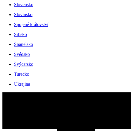
Slovensko
Slovinsko
Spojené království
Srbsko
Španělsko
Švédsko
Švýcarsko
Turecko
Ukrajina