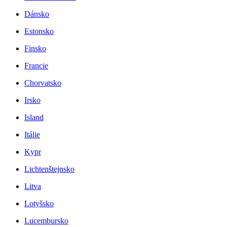
Dánsko
Estonsko
Finsko
Francie
Chorvatsko
Irsko
Island
Itálie
Kypr
Lichtenštejnsko
Litva
Lotyšsko
Lucembursko