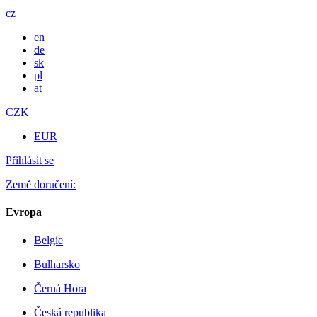
cz
en
de
sk
pl
at
CZK
EUR
Přihlásit se
Země doručení:
Evropa
Belgie
Bulharsko
Černá Hora
Česká republika