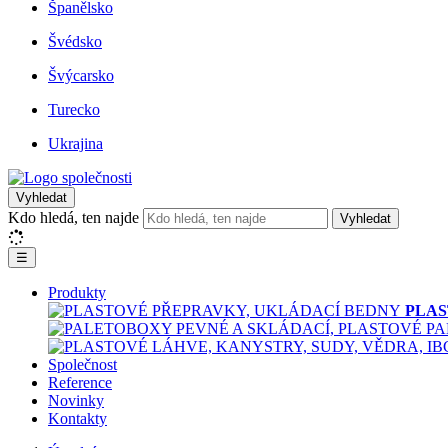
Španělsko
Švédsko
Švýcarsko
Turecko
Ukrajina
Vyhledat
Kdo hledá, ten najde
Vyhledat
☰
Produkty
PLAS
Společnost
Reference
Novinky
Kontakty