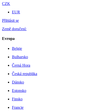
CZK
EUR
Přihlásit se
Země doručení:
Evropa
Belgie
Bulharsko
Černá Hora
Česká republika
Dánsko
Estonsko
Finsko
Francie