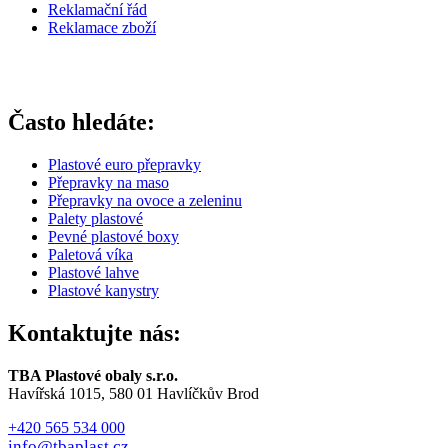
Reklamační řád
Reklamace zboží
Často hledáte:
Plastové euro přepravky
Přepravky na maso
Přepravky na ovoce a zeleninu
Palety plastové
Pevné plastové boxy
Paletová víka
Plastové lahve
Plastové kanystry
Kontaktujte nás:
TBA Plastové obaly s.r.o.
Havířská 1015, 580 01 Havlíčkův Brod
+420 565 534 000
info@tbaplast.cz