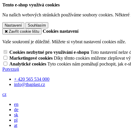
Tento e-shop využívá cookies
Na našich webových stránkách používáme soubory cookies. Některé z n
Nastavení
Souhlasím
Cookies nastavení
Zavřít cookie lištu
Vaše soukromí je důležité. Můžete si vybrat nastavení cookies níže.
Cookies nezbytné pro využívání e-shopu
Toto nastavení nelze 
Marketingové cookies
Díky těmto cookies můžeme zlepšovat výko
Analytické cookies
Tyto cookies nám pomáhají pochopit, jak e-s
Potvrzuji
+ 420 565 534 000
info@tbaplast.cz
cz
en
de
sk
pl
at