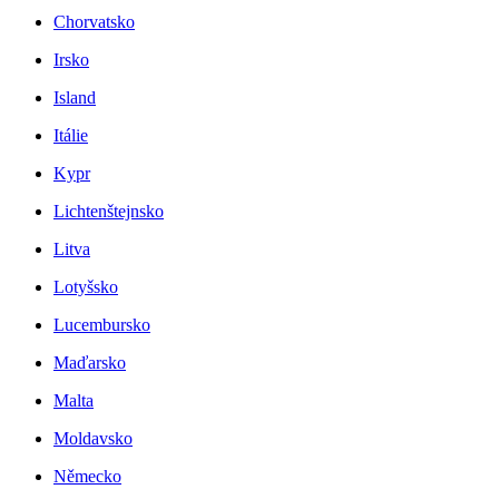
Chorvatsko
Irsko
Island
Itálie
Kypr
Lichtenštejnsko
Litva
Lotyšsko
Lucembursko
Maďarsko
Malta
Moldavsko
Německo