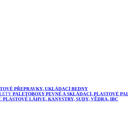
TOVÉ PŘEPRAVKY, UKLÁDACÍ BEDNY
PALETOBOXY PEVNÉ A SKLÁDACÍ, PLASTOVÉ PA
PLASTOVÉ LÁHVE, KANYSTRY, SUDY, VĚDRA, IBC