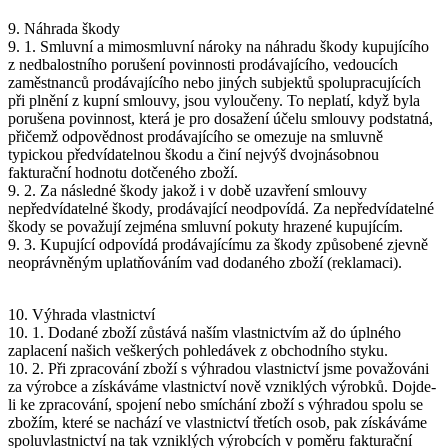
9. Náhrada škody
9. 1. Smluvní a mimosmluvní nároky na náhradu škody kupujícího
z nedbalostního porušení povinnosti prodávajícího, vedoucích
zaměstnanců prodávajícího nebo jiných subjektů spolupracujících
při plnění z kupní smlouvy, jsou vyloučeny. To neplatí, když byla
porušena povinnost, která je pro dosažení účelu smlouvy podstatná,
přičemž odpovědnost prodávajícího se omezuje na smluvně
typickou předvídatelnou škodu a činí nejvýš dvojnásobnou
fakturační hodnotu dotčeného zboží.
9. 2. Za následné škody jakož i v době uzavření smlouvy
nepředvídatelné škody, prodávající neodpovídá. Za nepředvídatelné
škody se považují zejména smluvní pokuty hrazené kupujícím.
9. 3. Kupující odpovídá prodávajícímu za škody způsobené zjevně
neoprávněným uplatňováním vad dodaného zboží (reklamaci).
10. Výhrada vlastnictví
10. 1. Dodané zboží zůstává naším vlastnictvím až do úplného
zaplacení našich veškerých pohledávek z obchodního styku.
10. 2. Při zpracování zboží s výhradou vlastnictví jsme považováni
za výrobce a získáváme vlastnictví nově vzniklých výrobků. Dojde-
li ke zpracování, spojení nebo smíchání zboží s výhradou spolu se
zbožím, které se nachází ve vlastnictví třetích osob, pak získáváme
spoluvlastnictví na tak vzniklých výrobcích v poměru fakturační