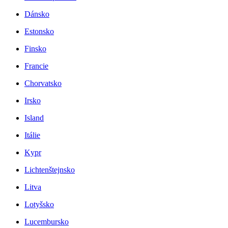
Dánsko
Estonsko
Finsko
Francie
Chorvatsko
Irsko
Island
Itálie
Kypr
Lichtenštejnsko
Litva
Lotyšsko
Lucembursko