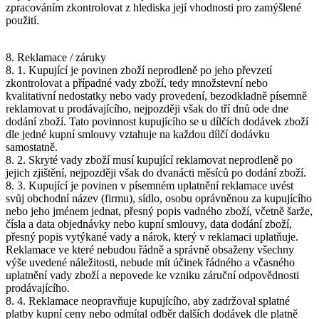
zpracováním zkontrolovat z hlediska její vhodnosti pro zamýšlené
použití.
8. Reklamace / záruky
8. 1. Kupující je povinen zboží neprodleně po jeho převzetí
zkontrolovat a případné vady zboží, tedy množstevní nebo
kvalitativní nedostatky nebo vady provedení, bezodkladně písemně
reklamovat u prodávajícího, nejpozději však do tří dnů ode dne
dodání zboží. Tato povinnost kupujícího se u dílčích dodávek zboží
dle jedné kupní smlouvy vztahuje na každou dílčí dodávku
samostatně.
8. 2. Skryté vady zboží musí kupující reklamovat neprodleně po
jejich zjištění, nejpozději však do dvanácti měsíců po dodání zboží.
8. 3. Kupující je povinen v písemném uplatnění reklamace uvést
svůj obchodní název (firmu), sídlo, osobu oprávněnou za kupujícího
nebo jeho jménem jednat, přesný popis vadného zboží, včetně šarže,
čísla a data objednávky nebo kupní smlouvy, data dodání zboží,
přesný popis vytýkané vady a nárok, který v reklamaci uplatňuje.
Reklamace ve které nebudou řádně a správně obsaženy všechny
výše uvedené náležitosti, nebude mít účinek řádného a včasného
uplatnění vady zboží a nepovede ke vzniku záruční odpovědnosti
prodávajícího.
8. 4. Reklamace neopravňuje kupujícího, aby zadržoval splatné
platby kupní ceny nebo odmítal odběr dalších dodávek dle platně