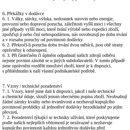
6. Překážky v dodávce
6. 1. Války, stávky, výluka, nedostatek surovin nebo energie,
provozní nebo dopravní porucha, záležitosti vyšší moci i všechny
jiné případy vyšší moci, které brání výrobě nebo expedici zboží,
zpožďuji jí nebo činí nehospodárnou, nás osvobozují po dobu trvání
a v rozsahu poruchy od povinnosti dodávky.
6. 2. Překročí-li porucha dobu trvání dvou měsíců, jsou obě strany
oprávněny k odstoupení.
6. 3. Při částečném či úplném odpadnutí našich zdrojů odběru
nejsme povinni zásobit se u jiných subdodavatelů. V tomto případě
jsme oprávněni rozdělit množství zboží, které je k dispozici,
s přihlédnutím k naší vlastní podnikatelské potřebě.
7. Vzory / technické poradenství
7. 1. Vzory, které jsme dali k dispozici, jakož i naše technické
a chemické údaje, slouží jenom obecnému popisu zboží. Neobsahují
žádné záruky kvality nebo trvanlivosti a nezbavují kupujícího
povinností prohlídky až jednotlivé dodávky bezodkladně po jejím
převzetí.
7. 2. Poradenství týkající se techniky užívání, které poskytujeme
podle našich nejlepších vědomostí je nezávazné a nezbavuje
kupujícího povinnosti každou jednotlivou dodávku před