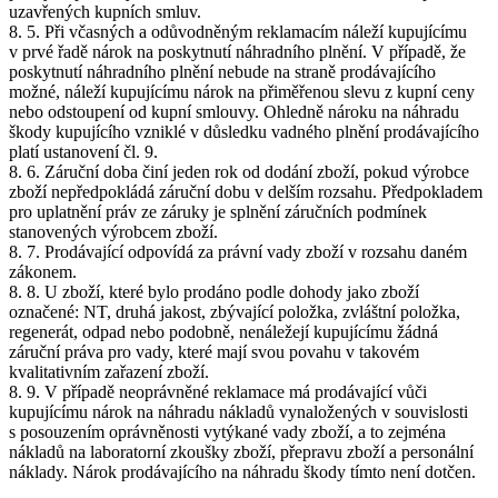
uzavřených kupních smluv.
8. 5. Při včasných a odůvodněným reklamacím náleží kupujícímu
v prvé řadě nárok na poskytnutí náhradního plnění. V případě, že
poskytnutí náhradního plnění nebude na straně prodávajícího
možné, náleží kupujícímu nárok na přiměřenou slevu z kupní ceny
nebo odstoupení od kupní smlouvy. Ohledně nároku na náhradu
škody kupujícího vzniklé v důsledku vadného plnění prodávajícího
platí ustanovení čl. 9.
8. 6. Záruční doba činí jeden rok od dodání zboží, pokud výrobce
zboží nepředpokládá záruční dobu v delším rozsahu. Předpokladem
pro uplatnění práv ze záruky je splnění záručních podmínek
stanovených výrobcem zboží.
8. 7. Prodávající odpovídá za právní vady zboží v rozsahu daném
zákonem.
8. 8. U zboží, které bylo prodáno podle dohody jako zboží
označené: NT, druhá jakost, zbývající položka, zvláštní položka,
regenerát, odpad nebo podobně, nenáležejí kupujícímu žádná
záruční práva pro vady, které mají svou povahu v takovém
kvalitativním zařazení zboží.
8. 9. V případě neoprávněné reklamace má prodávající vůči
kupujícímu nárok na náhradu nákladů vynaložených v souvislosti
s posouzením oprávněnosti vytýkané vady zboží, a to zejména
nákladů na laboratorní zkoušky zboží, přepravu zboží a personální
náklady. Nárok prodávajícího na náhradu škody tímto není dotčen.