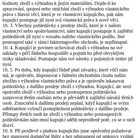
hodnoty zboží s výhradou k jiným materiálům. Dojde-li ke
zpracování, spojení nebo smíchání zboží s výhradou vlastnického
práva s hlavní věcí, která je ve vlastnictví kupujícího, pak nám
kupující postupuje již nyní svá vlastnická práva k nové věci.
10. 3. Všechny pohledávky z prodeje zboží, které je v našem
vlastnictví nebo spoluvlastnictví, nám kupující postupuje k zajištění
pohledávek již nyní v rozsahu našeho vlastnického podílu. Jiné
postoupení také v rámci faktoringového obchodu, je nepřístupné.
10. 4. Kupující je povinen uchovávat zboží s výhradou na své
náklady s péčí řádného hospodáře a pojistit ho před obvyklými
riziky skladování. Postupuje nám své nároky z pojistných smluv již
nyní.
10. 5. Po dobu, kdy kupující řádně platí závazky, které vůči nám
má, je oprávněn, disponovat v řádném obchodním chodu našim
zbožím s výhradou vlastnického práva a je oprávněn inkasovat
pohledávky z dalšího prodeje zboží s výhradou. Kupující, ale není
oprávněn zboží s výhradou nebo postoupenou pohledávku
zastavovat třetím osobám nebo je převádět k zajištění nároků třetích
osob. Zmocnění k dalšímu prodeji neplatí, když kupující se svým
odběratelem vyloučí postupitelnost pohledávky z dalšího prodeje.
Přístupy třetích osob ke zboží s výhradou nebo postoupených
pohledávkám nám musí kupující sdělit neprodleně poté, co se o nich
dozví.
10. 6. Při prodlevě s platbou kupujícího jsme oprávněni požadovat
bez stanovení dodatečné lhůty a bez odstoupení od smlouvy vydání