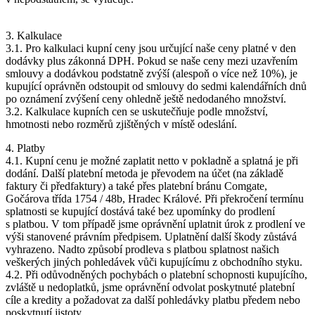
3. Kalkulace
3.1. Pro kalkulaci kupní ceny jsou určující naše ceny platné v den
dodávky plus zákonná DPH. Pokud se naše ceny mezi uzavřením
smlouvy a dodávkou podstatně zvýší (alespoň o více než 10%), je
kupující oprávněn odstoupit od smlouvy do sedmi kalendářních dnů
po oznámení zvýšení ceny ohledně ještě nedodaného množství.
3.2. Kalkulace kupních cen se uskutečňuje podle množství,
hmotnosti nebo rozměrů zjištěných v místě odeslání.
4. Platby
4.1. Kupní cenu je možné zaplatit netto v pokladně a splatná je při
dodání. Další platební metoda je převodem na účet (na základě
faktury či předfaktury) a také přes platební bránu Comgate,
Gočárova třída 1754 / 48b, Hradec Králové. Při překročení termínu
splatnosti se kupující dostává také bez upomínky do prodlení
s platbou. V tom případě jsme oprávnění uplatnit úrok z prodlení ve
výši stanovené právním předpisem. Uplatnění další škody zůstává
vyhrazeno. Nadto způsobí prodleva s platbou splatnost našich
veškerých jiných pohledávek vůči kupujícímu z obchodního styku.
4.2. Při odůvodněných pochybách o platební schopnosti kupujícího,
zvláště u nedoplatků, jsme oprávnění odvolat poskytnuté platební
cíle a kredity a požadovat za další pohledávky platbu předem nebo
poskytnutí jistoty.