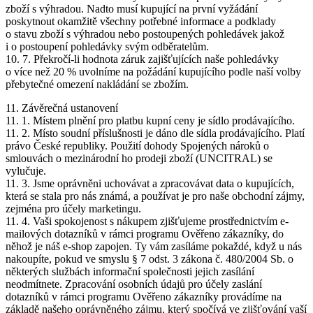
zboží s výhradou. Nadto musí kupující na první vyžádání
poskytnout okamžitě všechny potřebné informace a podklady
o stavu zboží s výhradou nebo postoupených pohledávek jakož
i o postoupení pohledávky svým odběratelům.
10. 7. Překročí-li hodnota záruk zajišťujících naše pohledávky
o více než 20 % uvolníme na požádání kupujícího podle naší volby
přebytečné omezení nakládání se zbožím.
11. Závěrečná ustanovení
11. 1. Místem plnění pro platbu kupní ceny je sídlo prodávajícího.
11. 2. Místo soudní příslušnosti je dáno dle sídla prodávajícího. Platí
právo České republiky. Použití dohody Spojených nároků o
smlouvách o mezinárodní ho prodeji zboží (UNCITRAL) se
vylučuje.
11. 3. Jsme oprávněni uchovávat a zpracovávat data o kupujících,
která se stala pro nás známá, a používat je pro naše obchodní zájmy,
zejména pro účely marketingu.
11. 4. Vaši spokojenost s nákupem zjišťujeme prostřednictvím e-
mailových dotazníků v rámci programu Ověřeno zákazníky, do
něhož je náš e-shop zapojen. Ty vám zasíláme pokaždé, když u nás
nakoupíte, pokud ve smyslu § 7 odst. 3 zákona č. 480/2004 Sb. o
některých službách informační společnosti jejich zasílání
neodmítnete. Zpracování osobních údajů pro účely zaslání
dotazníků v rámci programu Ověřeno zákazníky provádíme na
základě našeho oprávněného zájmu, který spočívá ve zjišťování vaší