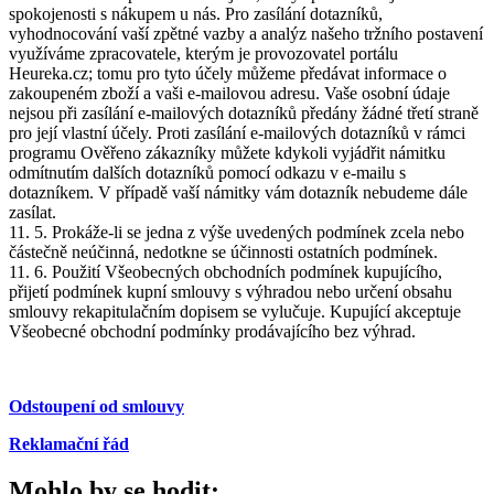
spokojenosti s nákupem u nás. Pro zasílání dotazníků,
vyhodnocování vaší zpětné vazby a analýz našeho tržního postavení
využíváme zpracovatele, kterým je provozovatel portálu
Heureka.cz; tomu pro tyto účely můžeme předávat informace o
zakoupeném zboží a vaši e-mailovou adresu. Vaše osobní údaje
nejsou při zasílání e-mailových dotazníků předány žádné třetí straně
pro její vlastní účely. Proti zasílání e-mailových dotazníků v rámci
programu Ověřeno zákazníky můžete kdykoli vyjádřit námitku
odmítnutím dalších dotazníků pomocí odkazu v e-mailu s
dotazníkem. V případě vaší námitky vám dotazník nebudeme dále
zasílat.
11. 5. Prokáže-li se jedna z výše uvedených podmínek zcela nebo
částečně neúčinná, nedotkne se účinnosti ostatních podmínek.
11. 6. Použití Všeobecných obchodních podmínek kupujícího,
přijetí podmínek kupní smlouvy s výhradou nebo určení obsahu
smlouvy rekapitulačním dopisem se vylučuje. Kupující akceptuje
Všeobecné obchodní podmínky prodávajícího bez výhrad.
Odstoupení od smlouvy
Reklamační řád
Mohlo by se hodit: