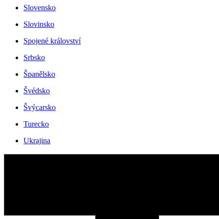
Slovensko
Slovinsko
Spojené království
Srbsko
Španělsko
Švédsko
Švýcarsko
Turecko
Ukrajina