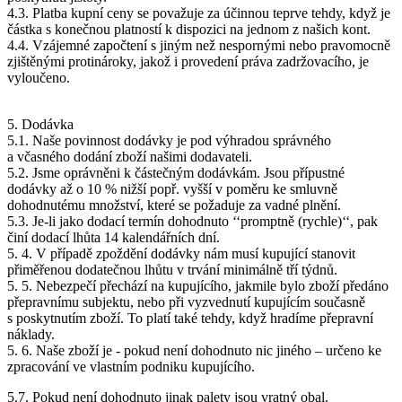
4.3. Platba kupní ceny se považuje za účinnou teprve tehdy, když je
částka s konečnou platností k dispozici na jednom z našich kont.
4.4. Vzájemné započtení s jiným než nespornými nebo pravomocně
zjištěnými protinároky, jakož i provedení práva zadržovacího, je
vyloučeno.
5. Dodávka
5.1. Naše povinnost dodávky je pod výhradou správného
a včasného dodání zboží našimi dodavateli.
5.2. Jsme oprávněni k částečným dodávkám. Jsou přípustné
dodávky až o 10 % nižší popř. vyšší v poměru ke smluvně
dohodnutému množství, které se požaduje za vadné plnění.
5.3. Je-li jako dodací termín dohodnuto ‘‘promptně (rychle)‘‘, pak
činí dodací lhůta 14 kalendářních dní.
5. 4. V případě zpoždění dodávky nám musí kupující stanovit
přiměřenou dodatečnou lhůtu v trvání minimálně tří týdnů.
5. 5. Nebezpečí přechází na kupujícího, jakmile bylo zboží předáno
přepravnímu subjektu, nebo při vyzvednutí kupujícím současně
s poskytnutím zboží. To platí také tehdy, když hradíme přepravní
náklady.
5. 6. Naše zboží je - pokud není dohodnuto nic jiného – určeno ke
zpracování ve vlastním podniku kupujícího.
5.7. Pokud není dohodnuto jinak palety jsou vratný obal.