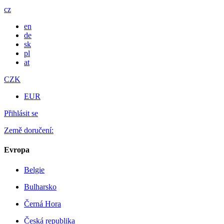
cz
en
de
sk
pl
at
CZK
EUR
Přihlásit se
Země doručení:
Evropa
Belgie
Bulharsko
Černá Hora
Česká republika