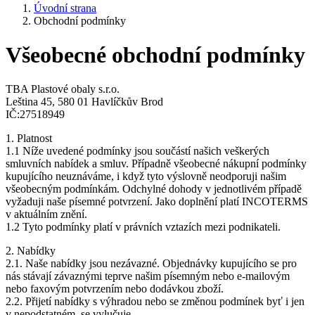
Úvodní strana
Obchodní podmínky
Všeobecné obchodní podmínky
TBA Plastové obaly s.r.o.
Leština 45, 580 01 Havlíčkův Brod
IČ:27518949
1. Platnost
1.1 Níže uvedené podmínky jsou součástí našich veškerých
smluvních nabídek a smluv. Případně všeobecné nákupní podmínky
kupujícího neuznáváme, i když tyto výslovně neodporuji našim
všeobecným podmínkám. Odchylné dohody v jednotlivém případě
vyžaduji naše písemné potvrzení. Jako doplnění platí INCOTERMS
v aktuálním znění.
1.2 Tyto podmínky platí v právních vztazích mezi podnikateli.
2. Nabídky
2.1. Naše nabídky jsou nezávazné. Objednávky kupujícího se pro
nás stávají závaznými teprve našim písemným nebo e-mailovým
nebo faxovým potvrzením nebo dodávkou zboží.
2.2. Přijetí nabídky s výhradou nebo se změnou podmínek byť i jen
v nepodstatném, se vylučuje.