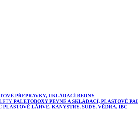
TOVÉ PŘEPRAVKY, UKLÁDACÍ BEDNY
PALETOBOXY PEVNÉ A SKLÁDACÍ, PLASTOVÉ PA
PLASTOVÉ LÁHVE, KANYSTRY, SUDY, VĚDRA, IBC