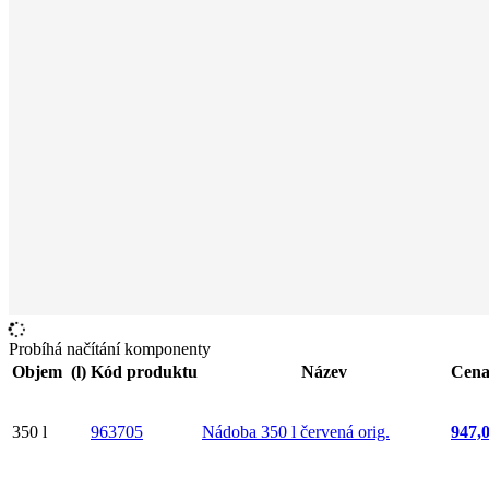
Probíhá načítání komponenty
Objem (l)
Kód produktu
Název
Cena
350 l
963705
Nádoba 350 l červená orig.
947,