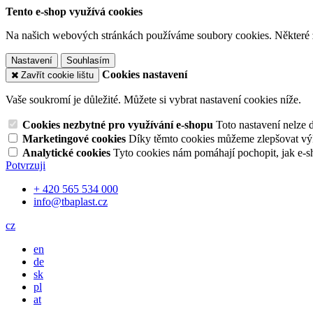
Tento e-shop využívá cookies
Na našich webových stránkách používáme soubory cookies. Některé z n
Nastavení
Souhlasím
Cookies nastavení
Zavřít cookie lištu
Vaše soukromí je důležité. Můžete si vybrat nastavení cookies níže.
Cookies nezbytné pro využívání e-shopu
Toto nastavení nelze 
Marketingové cookies
Díky těmto cookies můžeme zlepšovat výko
Analytické cookies
Tyto cookies nám pomáhají pochopit, jak e-s
Potvrzuji
+ 420 565 534 000
info@tbaplast.cz
cz
en
de
sk
pl
at