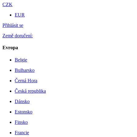
CZK
EUR
Přihlásit se
Země doručení:
Evropa
Belgie
Bulharsko
Černá Hora
Česká republika
Dánsko
Estonsko
Finsko
Francie