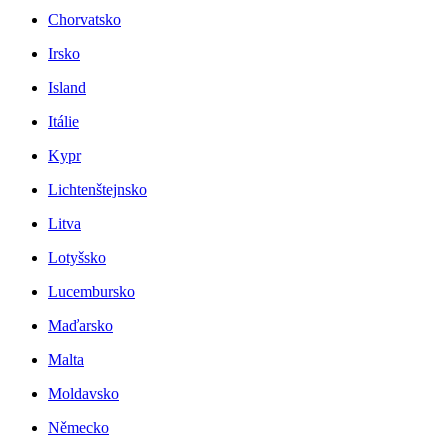
Chorvatsko
Irsko
Island
Itálie
Kypr
Lichtenštejnsko
Litva
Lotyšsko
Lucembursko
Maďarsko
Malta
Moldavsko
Německo