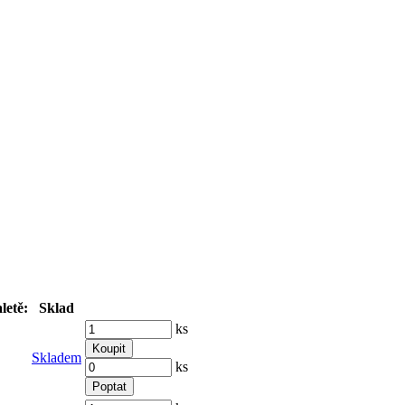
letě:
Sklad
ks
Koupit
Skladem
ks
Poptat