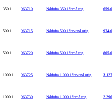
350 l
963710
Nádoba 350 l černá reg.
659,
500 l
963715
Nádoba 500 l červená orig.
974,
500 l
963720
Nádoba 500 l černá reg.
805,
1000 l
963725
Nádoba 1.000 l červená orig.
3 12
1000 l
963730
Nádoba 1.000 l černá reg.
2 29