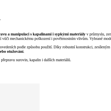
Y
avu a manipulaci s kapalinami i sypkými materiály
v průmyslu, země
stí vůči mechanickému poškození i povětrnostním vlivům. Vybrané model
edeních podle způsobu použití. Díky robustní konstrukci, zesíleným 
nebo otužování
.
přepravu surovin, kapalin i dalších materiálů.