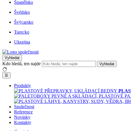
Španělsko
Švédsko
Švýcarsko
Turecko
Ukrajina
Vyhledat
Kdo hledá, ten najde
Vyhledat
☰
Produkty
PLAS
Společnost
Reference
Novinky
Kontakty