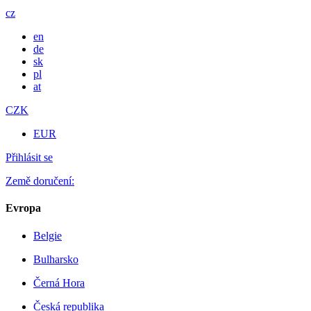
cz
en
de
sk
pl
at
CZK
EUR
Přihlásit se
Země doručení:
Evropa
Belgie
Bulharsko
Černá Hora
Česká republika