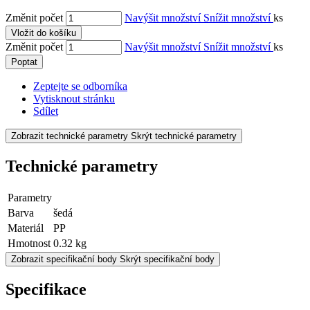
Změnit počet
Navýšit množství
Snížit množství
ks
Vložit do košíku
Změnit počet
Navýšit množství
Snížit množství
ks
Poptat
Zeptejte se odborníka
Vytisknout stránku
Sdílet
Zobrazit technické parametry
Skrýt technické parametry
Technické parametry
Parametry
Barva
šedá
Materiál
PP
Hmotnost
0.32 kg
Zobrazit specifikační body
Skrýt specifikační body
Specifikace