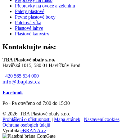
Přepravky na maso
Přepravky na ovoce a zeleninu
Palety plastové
Pevné plastové boxy
Paletová víka
Plastové lahve
Plastové kanystry
Kontaktujte nás:
TBA Plastové obaly s.r.o.
Havířská 1015, 580 01 Havlíčkův Brod
+420 565 534 000
info@tbaplast.cz
Facebook
Po - Pa otevřeno od 7:00 do 15:30
© 2026, TBA Plastové obaly s.r.o.
Prohlášení o přístupnosti
|
Mapa stránek
|
Nastavení cookies
|
Ochrana osobních údajů
Vyrobila
eBRÁNA.cz