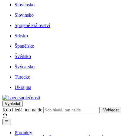
Slovensko
Slovinsko
Spojené království
Srbsko
Španělsko
Švédsko
Švýcarsko
Turecko
Ukrajina
Vyhledat
Kdo hledá, ten najde
Vyhledat
☰
Produkty