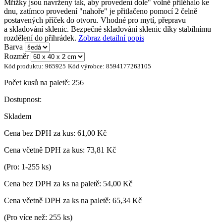
Mřížky jsou navrženy tak, aby provedení dole" volně přiléhalo ke
dnu, zatímco provedení "nahoře" je přitlačeno pomocí 2 čelně
postavených příček do otvoru. Vhodné pro mytí, přepravu
a skladování sklenic. Bezpečné skladování sklenic díky stabilnímu
rozdělení do přihrádek.
Zobraz detailní popis
Barva
Rozměr
Kód produktu:
965925
Kód výrobce:
8594177263105
Počet kusů na paletě:
256
Dostupnost:
Skladem
Cena bez DPH za kus:
61,00 Kč
Cena včetně DPH za kus:
73,81 Kč
(Pro: 1-255 ks)
Cena bez DPH za ks na paletě:
54,00 Kč
Cena včetně DPH za ks na paletě:
65,34 Kč
(Pro více než: 255 ks)