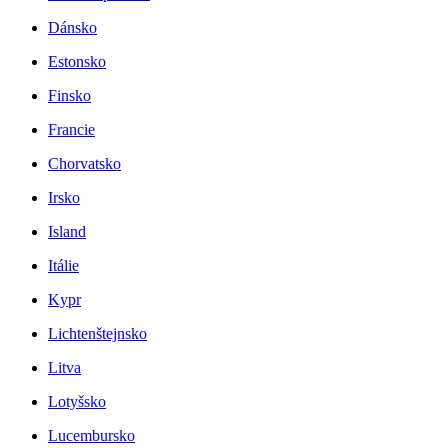
Dánsko
Estonsko
Finsko
Francie
Chorvatsko
Irsko
Island
Itálie
Kypr
Lichtenštejnsko
Litva
Lotyšsko
Lucembursko