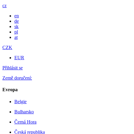
cz
en
de
sk
pl
at
CZK
EUR
Přihlásit se
Země doručení:
Evropa
Belgie
Bulharsko
Černá Hora
Česká republika