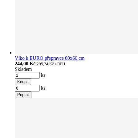
Víko k EURO přepravce 80x60 cm
244,00 Kč
295,24 Kč
s DPH
Skladem
ks
Koupit
ks
Poptat