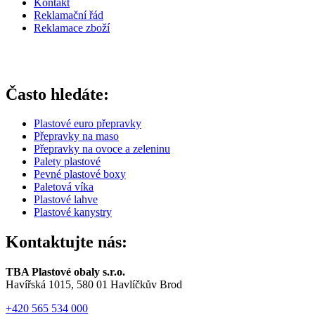
Kontakt
Reklamační řád
Reklamace zboží
Často hledáte:
Plastové euro přepravky
Přepravky na maso
Přepravky na ovoce a zeleninu
Palety plastové
Pevné plastové boxy
Paletová víka
Plastové lahve
Plastové kanystry
Kontaktujte nás:
TBA Plastové obaly s.r.o.
Havířská 1015, 580 01 Havlíčkův Brod
+420 565 534 000