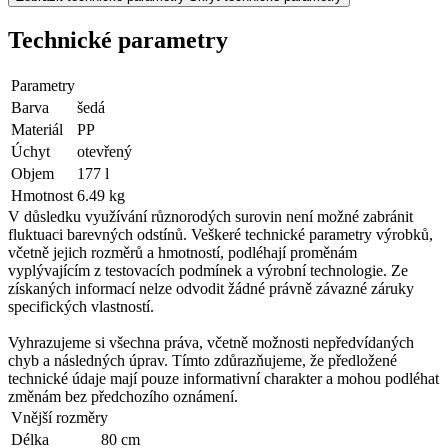
Technické parametry
Parametry
Barva
šedá
Materiál
PP
Úchyt
otevřený
Objem
177 l
Hmotnost
6.49 kg
V důsledku využívání různorodých surovin není možné zabránit
fluktuaci barevných odstínů. Veškeré technické parametry výrobků,
včetně jejich rozměrů a hmotností, podléhají proměnám
vyplývajícím z testovacích podmínek a výrobní technologie. Ze
získaných informací nelze odvodit žádné právně závazné záruky
specifických vlastností.
Vyhrazujeme si všechna práva, včetně možnosti nepředvídaných
chyb a následných úprav. Tímto zdůrazňujeme, že předložené
technické údaje mají pouze informativní charakter a mohou podléhat
změnám bez předchozího oznámení.
Vnější rozměry
Délka
80 cm