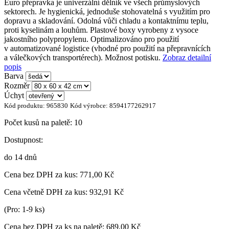
Euro přepravka je univerzální dělník ve všech průmyslových
sektorech. Je hygienická, jednoduše stohovatelná s využitím pro
dopravu a skladování. Odolná vůči chladu a kontaktnímu teplu,
proti kyselinám a louhům. Plastové boxy vyrobeny z vysoce
jakostního polypropylenu. Optimalizováno pro použití
v automatizované logistice (vhodné pro použití na přepravnících
a válečkových transportérech). Možnost potisku.
Zobraz detailní
popis
Barva
Rozměr
Úchyt
Kód produktu:
965830
Kód výrobce:
8594177262917
Počet kusů na paletě:
10
Dostupnost:
do 14 dnů
Cena bez DPH za kus:
771,00 Kč
Cena včetně DPH za kus:
932,91 Kč
(Pro: 1-9 ks)
Cena bez DPH za ks na paletě:
689,00 Kč