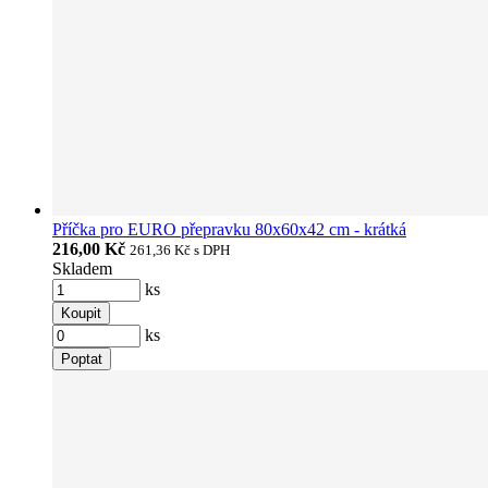
Příčka pro EURO přepravku 80x60x42 cm - krátká
216,00 Kč
261,36 Kč
s DPH
Skladem
ks
Koupit
ks
Poptat