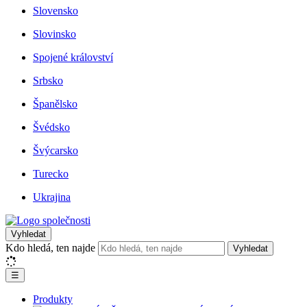
Slovensko
Slovinsko
Spojené království
Srbsko
Španělsko
Švédsko
Švýcarsko
Turecko
Ukrajina
Vyhledat
Kdo hledá, ten najde
Vyhledat
☰
Produkty