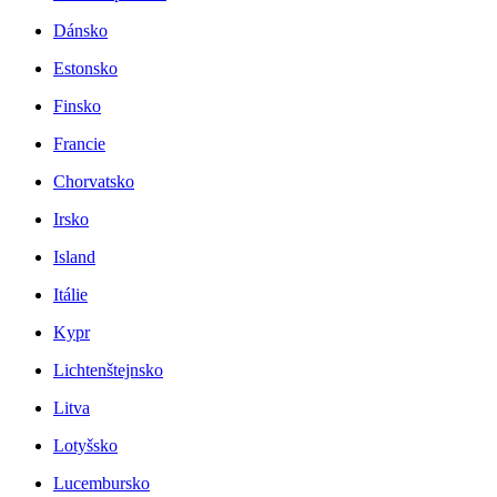
Dánsko
Estonsko
Finsko
Francie
Chorvatsko
Irsko
Island
Itálie
Kypr
Lichtenštejnsko
Litva
Lotyšsko
Lucembursko