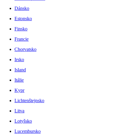
Dánsko
Estonsko
Finsko
Francie
Chorvatsko
Irsko
Island
Itálie
Kypr
Lichtenštejnsko
Litva
Lotyšsko
Lucembursko