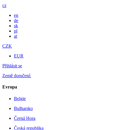
cz
en
de
sk
pl
at
CZK
EUR
Přihlásit se
Země doručení:
Evropa
Belgie
Bulharsko
Černá Hora
Česká republika