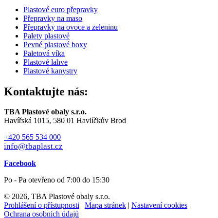
Plastové euro přepravky
Přepravky na maso
Přepravky na ovoce a zeleninu
Palety plastové
Pevné plastové boxy
Paletová víka
Plastové lahve
Plastové kanystry
Kontaktujte nás:
TBA Plastové obaly s.r.o.
Havířská 1015, 580 01 Havlíčkův Brod
+420 565 534 000
info@tbaplast.cz
Facebook
Po - Pa otevřeno od 7:00 do 15:30
© 2026, TBA Plastové obaly s.r.o.
Prohlášení o přístupnosti
|
Mapa stránek
|
Nastavení cookies
|
Ochrana osobních údajů