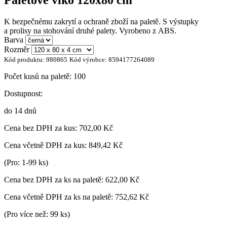
Paletové víko 120x80 cm
K bezpečnému zakrytí a ochraně zboží na paletě. S výstupky
a prolisy na stohování druhé palety. Vyrobeno z ABS.
Barva
Rozměr
Kód produktu:
980865
Kód výrobce:
8594177264089
Počet kusů na paletě:
100
Dostupnost:
do 14 dnů
Cena bez DPH za kus:
702,00 Kč
Cena včetně DPH za kus:
849,42 Kč
(Pro: 1-99 ks)
Cena bez DPH za ks na paletě:
622,00 Kč
Cena včetně DPH za ks na paletě:
752,62 Kč
(Pro více než: 99 ks)