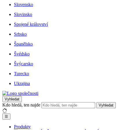
Slovensko
Slovinsko
Spojené království
Srbsko
Španělsko
Švédsko
Švýcarsko
Turecko
Ukrajina
Vyhledat
Kdo hledá, ten najde
Vyhledat
☰
Produkty