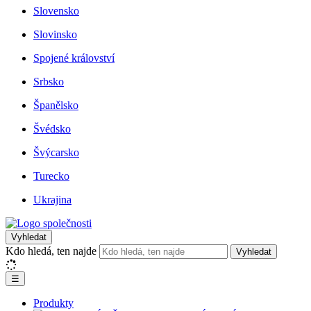
Slovensko
Slovinsko
Spojené království
Srbsko
Španělsko
Švédsko
Švýcarsko
Turecko
Ukrajina
Vyhledat
Kdo hledá, ten najde
Vyhledat
☰
Produkty