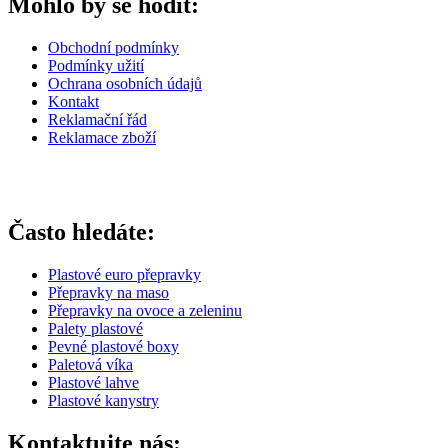
Mohlo by se hodit:
Obchodní podmínky
Podmínky užití
Ochrana osobních údajů
Kontakt
Reklamační řád
Reklamace zboží
Často hledáte:
Plastové euro přepravky
Přepravky na maso
Přepravky na ovoce a zeleninu
Palety plastové
Pevné plastové boxy
Paletová víka
Plastové lahve
Plastové kanystry
Kontaktujte nás: