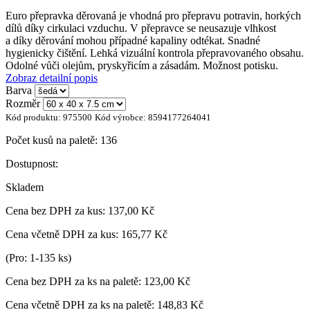
Euro přepravka děrovaná je vhodná pro přepravu potravin, horkých
dílů díky cirkulaci vzduchu. V přepravce se neusazuje vlhkost
a díky děrování mohou případné kapaliny odtékat. Snadné
hygienicky čištění. Lehká vizuální kontrola přepravovaného obsahu.
Odolné vůči olejům, pryskyřicím a zásadám. Možnost potisku.
Zobraz detailní popis
Barva
Rozměr
Kód produktu:
975500
Kód výrobce:
8594177264041
Počet kusů na paletě:
136
Dostupnost:
Skladem
Cena bez DPH za kus:
137,00 Kč
Cena včetně DPH za kus:
165,77 Kč
(Pro: 1-135 ks)
Cena bez DPH za ks na paletě:
123,00 Kč
Cena včetně DPH za ks na paletě:
148,83 Kč