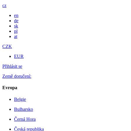
cz
en
de
sk
pl
at
CZK
EUR
Přihlásit se
Země doručení:
Evropa
Belgie
Bulharsko
Černá Hora
Česká republika