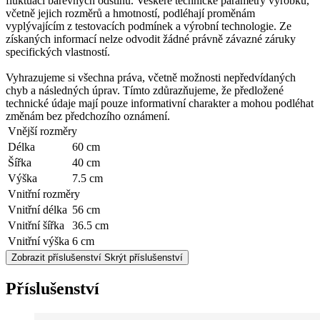
fluktuaci barevných odstínů. Veškeré technické parametry výrobků,
včetně jejich rozměrů a hmotností, podléhají proměnám
vyplývajícím z testovacích podmínek a výrobní technologie. Ze
získaných informací nelze odvodit žádné právně závazné záruky
specifických vlastností.
Vyhrazujeme si všechna práva, včetně možnosti nepředvídaných
chyb a následných úprav. Tímto zdůrazňujeme, že předložené
technické údaje mají pouze informativní charakter a mohou podléhat
změnám bez předchozího oznámení.
Vnější rozměry
Délka
60 cm
Šířka
40 cm
Výška
7.5 cm
Vnitřní rozměry
Vnitřní délka
56 cm
Vnitřní šířka
36.5 cm
Vnitřní výška
6 cm
Zobrazit příslušenství
Skrýt příslušenství
Příslušenství