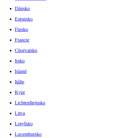
Dánsko
Estonsko
Finsko
Francie
Chorvatsko
Irsko
Island
Itálie
Kypr
Lichtenštejnsko
Litva
Lotyšsko
Lucembursko