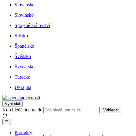
Slovensko
Slovinsko
Spojené království
Srbsko
Španělsko
Švédsko
Švýcarsko
Turecko
Ukrajina
Vyhledat
Kdo hledá, ten najde
Vyhledat
☰
Produkty