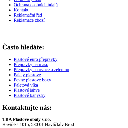
Ochrana osobních údajů
Kontakt
Reklamační řád
Reklamace zboží
Často hledáte:
Plastové euro přepravky
Přepravky na maso
Přepravky na ovoce a zeleninu
Palety plastové
Pevné plastové boxy
Paletová víka
Plastové lahve
Plastové kanystry
Kontaktujte nás:
TBA Plastové obaly s.r.o.
Havířská 1015, 580 01 Havlíčkův Brod