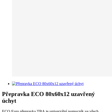
Přepravka ECO 80x60x12 uzavřený
úchyt
ECO Euro přepravka TBA je univerzální pomocník ve všech