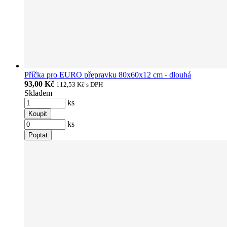
Příčka pro EURO přepravku 80x60x12 cm - dlouhá
93,00 Kč
112,53 Kč
s DPH
Skladem
ks
Koupit
ks
Poptat