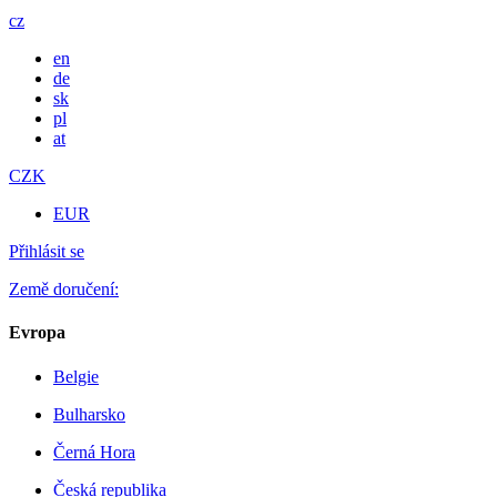
cz
en
de
sk
pl
at
CZK
EUR
Přihlásit se
Země doručení:
Evropa
Belgie
Bulharsko
Černá Hora
Česká republika