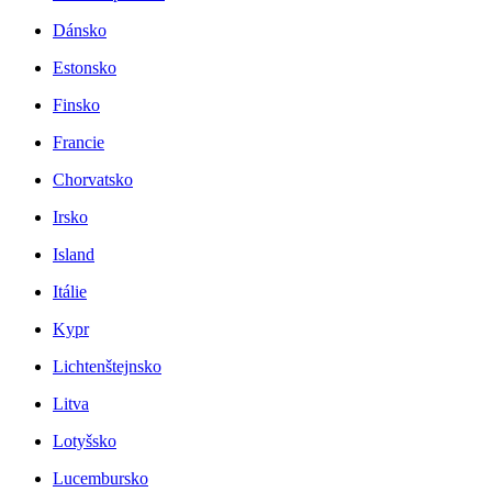
Dánsko
Estonsko
Finsko
Francie
Chorvatsko
Irsko
Island
Itálie
Kypr
Lichtenštejnsko
Litva
Lotyšsko
Lucembursko