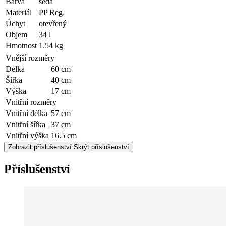
Barva
šedá
Materiál
PP Reg.
Úchyt
otevřený
Objem
34 l
Hmotnost
1.54 kg
Vnější rozměry
Délka
60 cm
Šířka
40 cm
Výška
17 cm
Vnitřní rozměry
Vnitřní délka
57 cm
Vnitřní šířka
37 cm
Vnitřní výška
16.5 cm
Zobrazit příslušenství
Skrýt příslušenství
Příslušenství