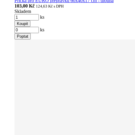
Příčka pro EURO přepravku 60x40x17 cm - dlouhá
103,00 Kč
124,63 Kč
s DPH
Skladem
ks
Koupit
ks
Poptat