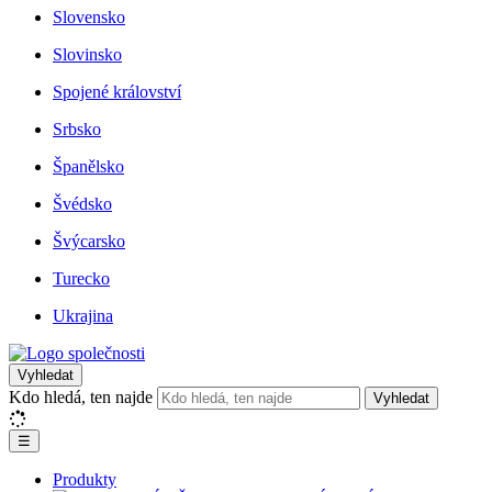
Slovensko
Slovinsko
Spojené království
Srbsko
Španělsko
Švédsko
Švýcarsko
Turecko
Ukrajina
Vyhledat
Kdo hledá, ten najde
Vyhledat
☰
Produkty