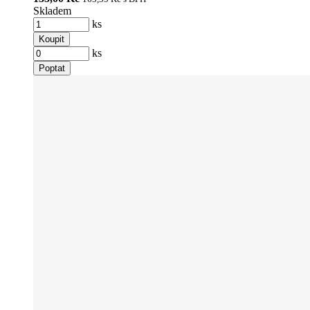
Skladem
ks
Koupit
ks
Poptat