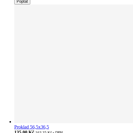
Poptat
Proklad 56,5x36,5
135,00 Kč
163,35 Kč
s DPH