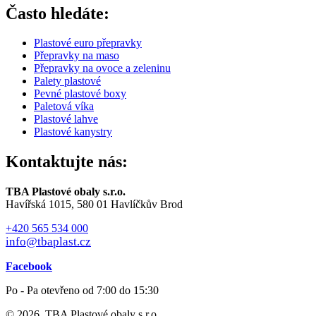
Často hledáte:
Plastové euro přepravky
Přepravky na maso
Přepravky na ovoce a zeleninu
Palety plastové
Pevné plastové boxy
Paletová víka
Plastové lahve
Plastové kanystry
Kontaktujte nás:
TBA Plastové obaly s.r.o.
Havířská 1015, 580 01 Havlíčkův Brod
+420 565 534 000
info@tbaplast.cz
Facebook
Po - Pa otevřeno od 7:00 do 15:30
© 2026, TBA Plastové obaly s.r.o.