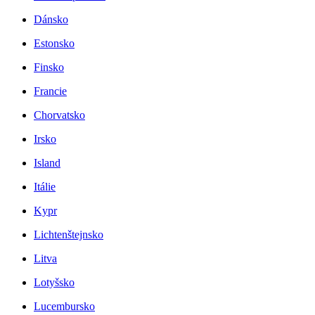
Dánsko
Estonsko
Finsko
Francie
Chorvatsko
Irsko
Island
Itálie
Kypr
Lichtenštejnsko
Litva
Lotyšsko
Lucembursko