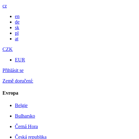
cz
en
de
sk
pl
at
CZK
EUR
Přihlásit se
Země doručení:
Evropa
Belgie
Bulharsko
Černá Hora
Česká republika