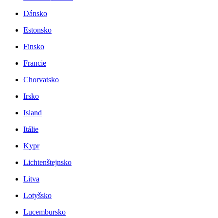
Dánsko
Estonsko
Finsko
Francie
Chorvatsko
Irsko
Island
Itálie
Kypr
Lichtenštejnsko
Litva
Lotyšsko
Lucembursko