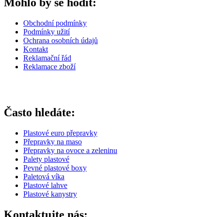
Mohlo by se hodit:
Obchodní podmínky
Podmínky užití
Ochrana osobních údajů
Kontakt
Reklamační řád
Reklamace zboží
Často hledáte:
Plastové euro přepravky
Přepravky na maso
Přepravky na ovoce a zeleninu
Palety plastové
Pevné plastové boxy
Paletová víka
Plastové lahve
Plastové kanystry
Kontaktujte nás: