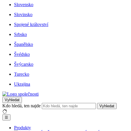
Slovensko
Slovinsko
Spojené království
Srbsko
Španělsko
Švédsko
Švýcarsko
Turecko
Ukrajina
Vyhledat
Kdo hledá, ten najde
Vyhledat
☰
Produkty