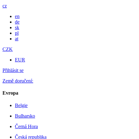
cz
en
de
sk
pl
at
CZK
EUR
Přihlásit se
Země doručení:
Evropa
Belgie
Bulharsko
Černá Hora
Česká republika