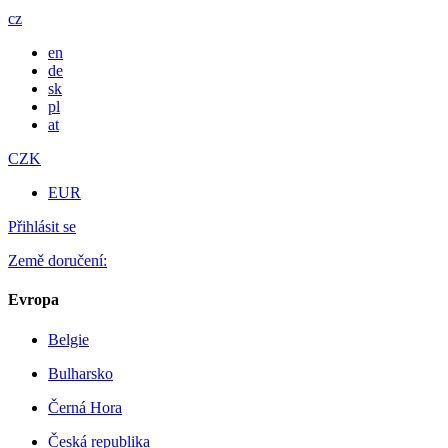
cz
en
de
sk
pl
at
CZK
EUR
Přihlásit se
Země doručení:
Evropa
Belgie
Bulharsko
Černá Hora
Česká republika