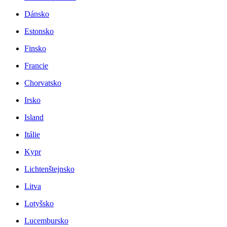
Dánsko
Estonsko
Finsko
Francie
Chorvatsko
Irsko
Island
Itálie
Kypr
Lichtenštejnsko
Litva
Lotyšsko
Lucembursko