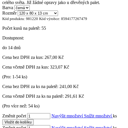
celého světa. Již žádné opravy jako u dřevěných palet.
Barva
Rozměr
Kód produktu:
981220
Kód výrobce:
8594177267479
Počet kusů na paletě:
55
Dostupnost:
do 14 dnů
Cena bez DPH za kus:
267,00 Kč
Cena včetně DPH za kus:
323,07 Kč
(Pro: 1-54 ks)
Cena bez DPH za ks na paletě:
241,00 Kč
Cena včetně DPH za ks na paletě:
291,61 Kč
(Pro více než: 54 ks)
Změnit počet
Navýšit množství
Snížit množství
ks
Vložit do košíku
Změnit počet
Navýšit množství
Snížit množství
ks