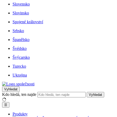
Slovensko
Slovinsko
Spojené království
Srbsko
Španělsko
Švédsko
Švýcarsko
Turecko
Ukrajina
Vyhledat
Kdo hledá, ten najde
Vyhledat
☰
Produkty