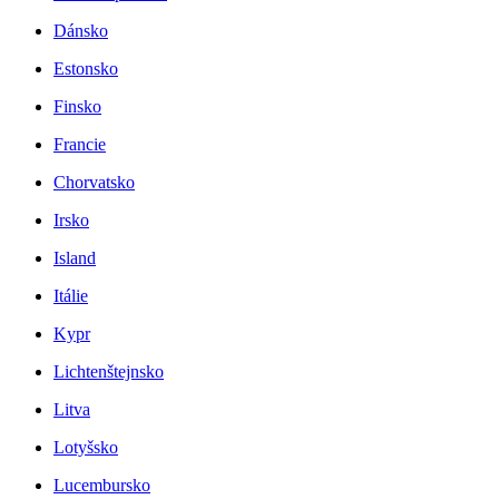
Dánsko
Estonsko
Finsko
Francie
Chorvatsko
Irsko
Island
Itálie
Kypr
Lichtenštejnsko
Litva
Lotyšsko
Lucembursko