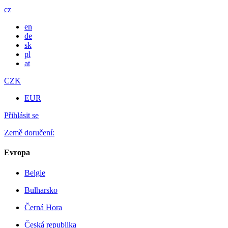
cz
en
de
sk
pl
at
CZK
EUR
Přihlásit se
Země doručení:
Evropa
Belgie
Bulharsko
Černá Hora
Česká republika