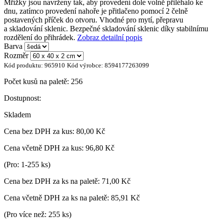
Mřížky jsou navrženy tak, aby provedení dole volně přiléhalo ke
dnu, zatímco provedení nahoře je přitlačeno pomocí 2 čelně
postavených příček do otvoru. Vhodné pro mytí, přepravu
a skladování sklenic. Bezpečné skladování sklenic díky stabilnímu
rozdělení do přihrádek.
Zobraz detailní popis
Barva
Rozměr
Kód produktu:
965910
Kód výrobce:
8594177263099
Počet kusů na paletě:
256
Dostupnost:
Skladem
Cena bez DPH za kus:
80,00 Kč
Cena včetně DPH za kus:
96,80 Kč
(Pro: 1-255 ks)
Cena bez DPH za ks na paletě:
71,00 Kč
Cena včetně DPH za ks na paletě:
85,91 Kč
(Pro více než: 255 ks)