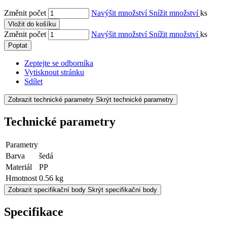
Změnit počet
Navýšit množství
Snížit množství
ks
Vložit do košíku
Změnit počet
Navýšit množství
Snížit množství
ks
Poptat
Zeptejte se odborníka
Vytisknout stránku
Sdílet
Zobrazit technické parametry
Skrýt technické parametry
Technické parametry
Parametry
Barva
šedá
Materiál
PP
Hmotnost
0.56 kg
Zobrazit specifikační body
Skrýt specifikační body
Specifikace