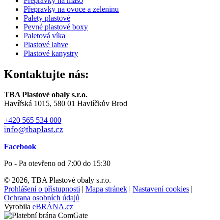
Přepravky na maso
Přepravky na ovoce a zeleninu
Palety plastové
Pevné plastové boxy
Paletová víka
Plastové lahve
Plastové kanystry
Kontaktujte nás:
TBA Plastové obaly s.r.o.
Havířská 1015, 580 01 Havlíčkův Brod
+420 565 534 000
info@tbaplast.cz
Facebook
Po - Pa otevřeno od 7:00 do 15:30
© 2026, TBA Plastové obaly s.r.o.
Prohlášení o přístupnosti
|
Mapa stránek
|
Nastavení cookies
|
Ochrana osobních údajů
Vyrobila
eBRÁNA.cz