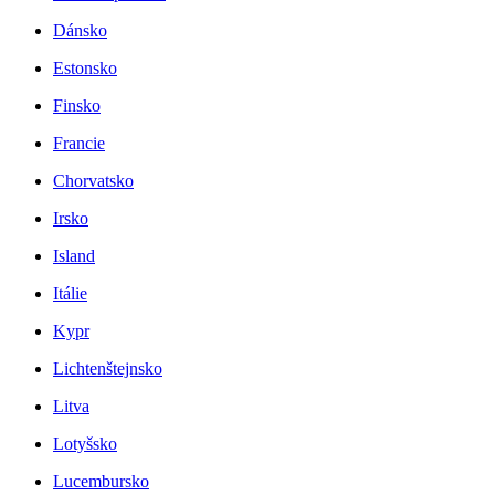
Dánsko
Estonsko
Finsko
Francie
Chorvatsko
Irsko
Island
Itálie
Kypr
Lichtenštejnsko
Litva
Lotyšsko
Lucembursko