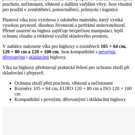
prachem, nečistotami, vlhkostí a dalšími vnějšími vlivy. Jsou vhodná
pro použití v zemědělství, potravinářství, průmyslu i logistice.
Plastová víka jsou vyrobena z odolného materiálu, který vyniká
vysokou pevností, dlouhou životností a perfektní stohovatelností.
Přesné usazení na bigbox zajišťuje bezpečnou manipulaci, lepší
ochranu obsahu a efektivní využití skladového prostoru.
V nabídce naleznete víka pro bigboxy o rozměrech
105 × 64 cm,
120 × 80 cm a 120 × 100 cm
. Jsou kompatibilní s
pevnými
,
děrovanými
i
skládacími
bigboxy.
Víka na bigboxy představují praktické řešení pro ochranu zboží při
skladování i přepravě.
Ochrana zboží před prachem, vlhkostí a nečistotami
Rozměry 105 × 64 cm, EURO 120 × 80 cm a ISO 120 × 100
cm
Kompatibilní s pevnými, děrovanými i skládacími bigboxy