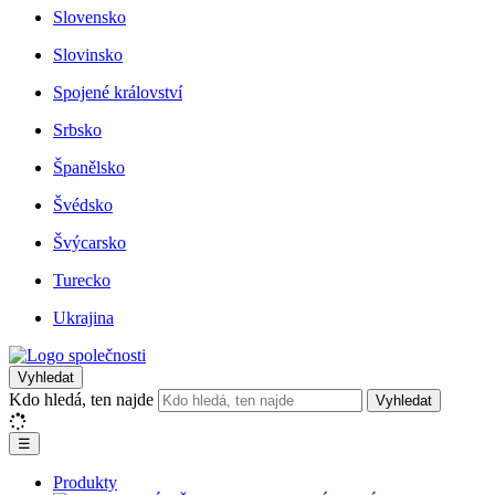
Slovensko
Slovinsko
Spojené království
Srbsko
Španělsko
Švédsko
Švýcarsko
Turecko
Ukrajina
Vyhledat
Kdo hledá, ten najde
Vyhledat
☰
Produkty