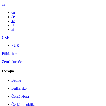
cz
en
de
sk
pl
at
CZK
EUR
Přihlásit se
Země doručení:
Evropa
Belgie
Bulharsko
Černá Hora
Česká republika