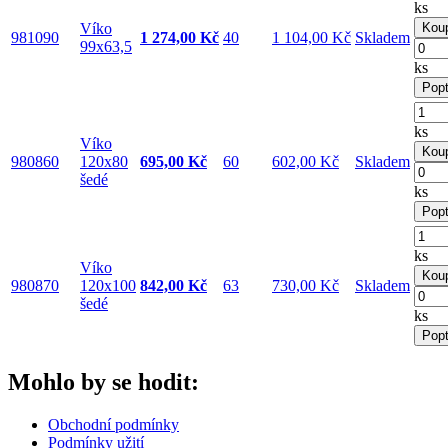
ks
Víko
Koup
981090
1 274,00 Kč
40
1 104,00 Kč
Skladem
99x63,5
ks
Popt
ks
Víko
Koup
980860
120x80
695,00 Kč
60
602,00 Kč
Skladem
šedé
ks
Popt
ks
Víko
Koup
980870
120x100
842,00 Kč
63
730,00 Kč
Skladem
šedé
ks
Popt
Mohlo by se hodit:
Obchodní podmínky
Podmínky užití