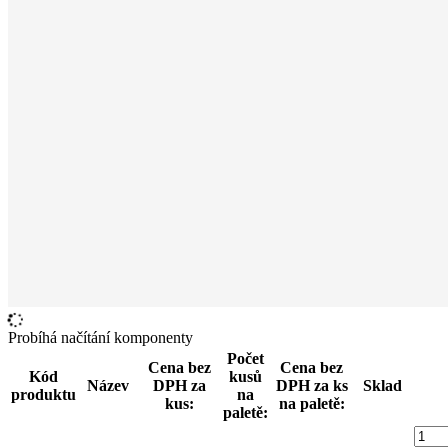
Probíhá načítání komponenty
Počet
Cena bez
Cena bez
Kód
kusů
Název
DPH za
DPH za ks
Sklad
produktu
na
kus:
na paletě:
paletě: