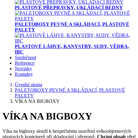
PLASTOVÉ PŘEPRAVKY, UKLÁDACÍ BEDNY
PALETOBOXY PEVNÉ A SKLÁDACÍ, PLASTOVÉ
PALETY
PLASTOVÉ LÁHVE, KANYSTRY, SUDY, VĚDRA,
IBC
Společnost
Reference
Novinky
Kontakty
Úvodní strana
PALETOBOXY PEVNÉ A SKLÁDACÍ, PLASTOVÉ
PALETY
VÍKA NA BIGBOXY
VÍKA NA BIGBOXY
Víka na bigboxy slouží k bezpečnému uzavření velkoobjemových
plastových kontejnerů při skladování i přepravě.
Chrání obsah
před