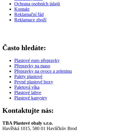
Ochrana osobních údajů
Kontakt
Reklamační řád
Reklamace zboží
Často hledáte:
Plastové euro přepravky
Přepravky na maso
Přepravky na ovoce a zeleninu
Palety plastové
Pevné plastové boxy
Paletová víka
Plastové lahve
Plastové kanystry
Kontaktujte nás:
TBA Plastové obaly s.r.o.
Havířská 1015, 580 01 Havlíčkův Brod