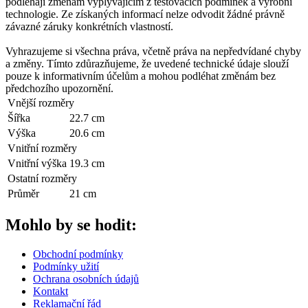
podléhají změnám vyplývajícím z testovacích podmínek a výrobní
technologie. Ze získaných informací nelze odvodit žádné právně
závazné záruky konkrétních vlastností.
Vyhrazujeme si všechna práva, včetně práva na nepředvídané chyby
a změny. Tímto zdůrazňujeme, že uvedené technické údaje slouží
pouze k informativním účelům a mohou podléhat změnám bez
předchozího upozornění.
Vnější rozměry
Šířka
22.7 cm
Výška
20.6 cm
Vnitřní rozměry
Vnitřní výška
19.3 cm
Ostatní rozměry
Průměr
21 cm
Mohlo by se hodit:
Obchodní podmínky
Podmínky užití
Ochrana osobních údajů
Kontakt
Reklamační řád