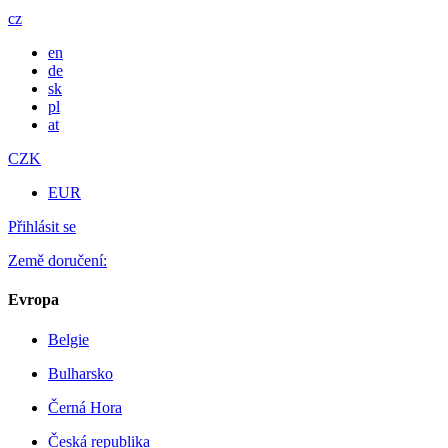
cz
en
de
sk
pl
at
CZK
EUR
Přihlásit se
Země doručení:
Evropa
Belgie
Bulharsko
Černá Hora
Česká republika