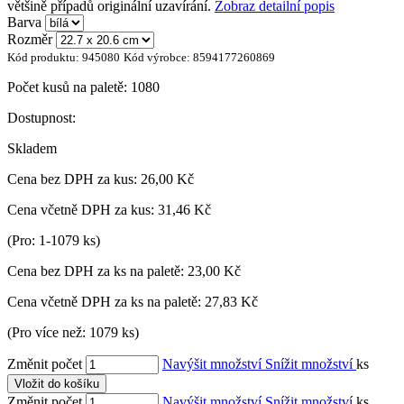
většině případů originální uzavírání.
Zobraz detailní popis
Barva
Rozměr
Kód produktu:
945080
Kód výrobce:
8594177260869
Počet kusů na paletě:
1080
Dostupnost:
Skladem
Cena bez DPH za kus:
26,00 Kč
Cena včetně DPH za kus:
31,46 Kč
(Pro: 1-1079 ks)
Cena bez DPH za ks na paletě:
23,00 Kč
Cena včetně DPH za ks na paletě:
27,83 Kč
(Pro více než: 1079 ks)
Změnit počet
Navýšit množství
Snížit množství
ks
Vložit do košíku
Změnit počet
Navýšit množství
Snížit množství
ks