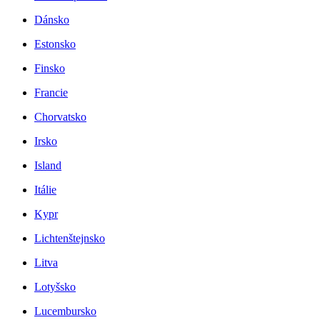
Dánsko
Estonsko
Finsko
Francie
Chorvatsko
Irsko
Island
Itálie
Kypr
Lichtenštejnsko
Litva
Lotyšsko
Lucembursko