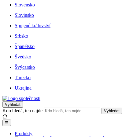
Slovensko
Slovinsko
Spojené království
Srbsko
Španělsko
Švédsko
Švýcarsko
Turecko
Ukrajina
Vyhledat
Kdo hledá, ten najde
Vyhledat
☰
Produkty