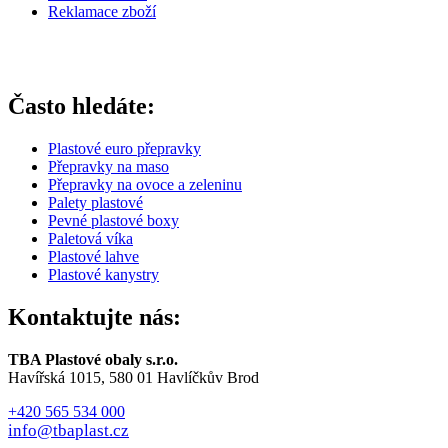
Reklamace zboží
Často hledáte:
Plastové euro přepravky
Přepravky na maso
Přepravky na ovoce a zeleninu
Palety plastové
Pevné plastové boxy
Paletová víka
Plastové lahve
Plastové kanystry
Kontaktujte nás:
TBA Plastové obaly s.r.o.
Havířská 1015, 580 01 Havlíčkův Brod
+420 565 534 000
info@tbaplast.cz