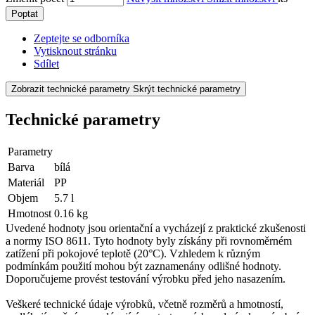
Poptat
Zeptejte se odborníka
Vytisknout stránku
Sdílet
Zobrazit technické parametry
Skrýt technické parametry
Technické parametry
Parametry
Barva
bílá
Materiál
PP
Objem
5.7 l
Hmotnost
0.16 kg
Uvedené hodnoty jsou orientační a vycházejí z praktické zkušenosti
a normy ISO 8611. Tyto hodnoty byly získány při rovnoměrném
zatížení při pokojové teplotě (20°C). Vzhledem k různým
podmínkám použití mohou být zaznamenány odlišné hodnoty.
Doporučujeme provést testování výrobku před jeho nasazením.
Veškeré technické údaje výrobků, včetně rozměrů a hmotností,