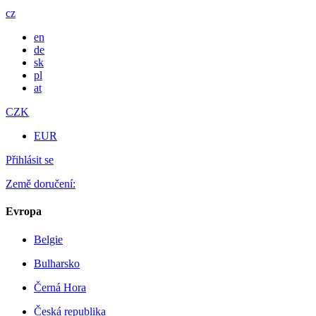
cz
en
de
sk
pl
at
CZK
EUR
Přihlásit se
Země doručení:
Evropa
Belgie
Bulharsko
Černá Hora
Česká republika