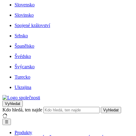
Slovensko
Slovinsko
Spojené království
Srbsko
Španělsko
Švédsko
Švýcarsko
Turecko
Ukrajina
Vyhledat
Kdo hledá, ten najde
Vyhledat
☰
Produkty