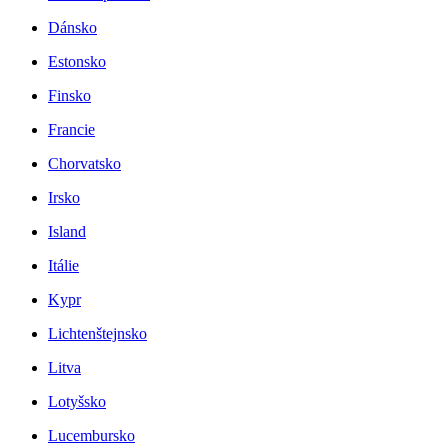
Dánsko
Estonsko
Finsko
Francie
Chorvatsko
Irsko
Island
Itálie
Kypr
Lichtenštejnsko
Litva
Lotyšsko
Lucembursko