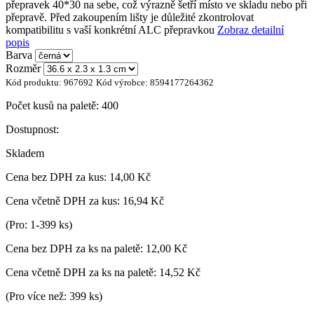
přepravek 40*30 na sebe, což výrazně šetří místo ve skladu nebo při
přepravě. Před zakoupením lišty je důležité zkontrolovat
kompatibilitu s vaší konkrétní ALC přepravkou
Zobraz detailní
popis
Barva
Rozměr
Kód produktu:
967692
Kód výrobce:
8594177264362
Počet kusů na paletě:
400
Dostupnost:
Skladem
Cena bez DPH za kus:
14,00 Kč
Cena včetně DPH za kus:
16,94 Kč
(Pro: 1-399 ks)
Cena bez DPH za ks na paletě:
12,00 Kč
Cena včetně DPH za ks na paletě:
14,52 Kč
(Pro více než: 399 ks)