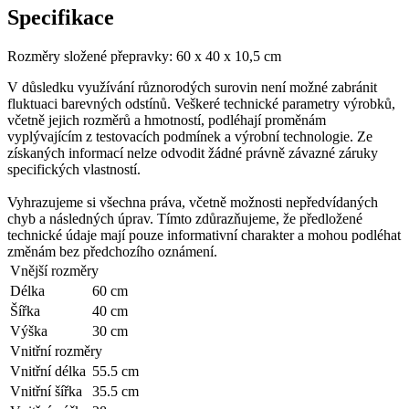
Specifikace
Rozměry složené přepravky: 60 x 40 x 10,5 cm
V důsledku využívání různorodých surovin není možné zabránit
fluktuaci barevných odstínů. Veškeré technické parametry výrobků,
včetně jejich rozměrů a hmotností, podléhají proměnám
vyplývajícím z testovacích podmínek a výrobní technologie. Ze
získaných informací nelze odvodit žádné právně závazné záruky
specifických vlastností.
Vyhrazujeme si všechna práva, včetně možnosti nepředvídaných
chyb a následných úprav. Tímto zdůrazňujeme, že předložené
technické údaje mají pouze informativní charakter a mohou podléhat
změnám bez předchozího oznámení.
Vnější rozměry
Délka
60 cm
Šířka
40 cm
Výška
30 cm
Vnitřní rozměry
Vnitřní délka
55.5 cm
Vnitřní šířka
35.5 cm