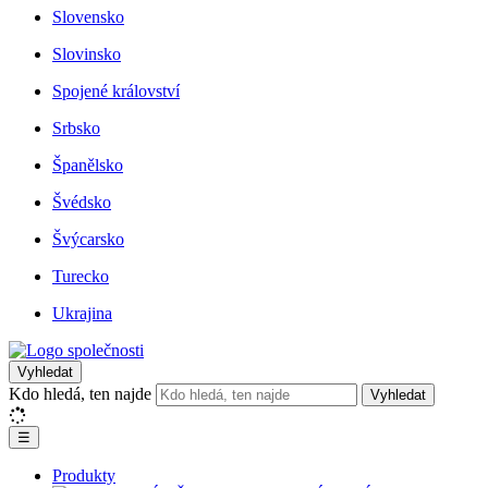
Slovensko
Slovinsko
Spojené království
Srbsko
Španělsko
Švédsko
Švýcarsko
Turecko
Ukrajina
Vyhledat
Kdo hledá, ten najde
Vyhledat
☰
Produkty