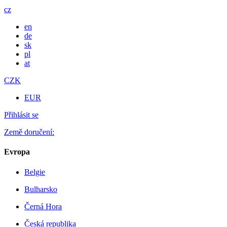
cz
en
de
sk
pl
at
CZK
EUR
Přihlásit se
Země doručení:
Evropa
Belgie
Bulharsko
Černá Hora
Česká republika