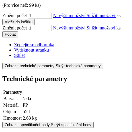
(Pro více než: 99 ks)
Změnit počet
Navýšit množství
Snížit množství
ks
Vložit do košíku
Změnit počet
Navýšit množství
Snížit množství
ks
Poptat
Zeptejte se odborníka
Vytisknout stránku
Sdílet
Zobrazit technické parametry
Skrýt technické parametry
Technické parametry
Parametry
Barva
šedá
Materiál
PP
Objem
55 l
Hmotnost
2.63 kg
Zobrazit specifikační body
Skrýt specifikační body