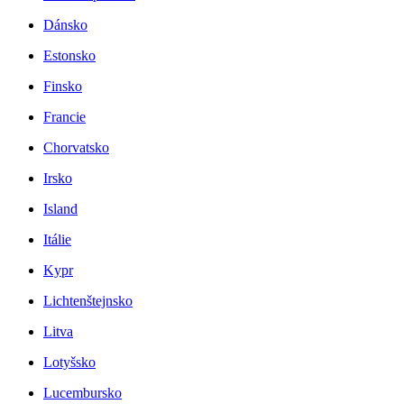
Dánsko
Estonsko
Finsko
Francie
Chorvatsko
Irsko
Island
Itálie
Kypr
Lichtenštejnsko
Litva
Lotyšsko
Lucembursko