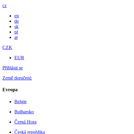
cz
en
de
sk
pl
at
CZK
EUR
Přihlásit se
Země doručení:
Evropa
Belgie
Bulharsko
Černá Hora
Česká republika