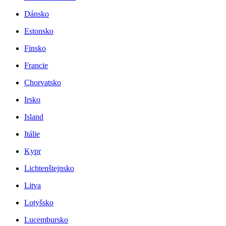
Dánsko
Estonsko
Finsko
Francie
Chorvatsko
Irsko
Island
Itálie
Kypr
Lichtenštejnsko
Litva
Lotyšsko
Lucembursko