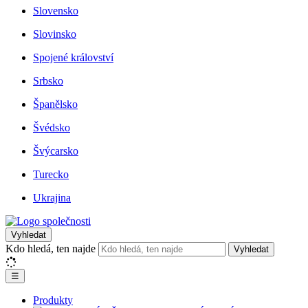
Slovensko
Slovinsko
Spojené království
Srbsko
Španělsko
Švédsko
Švýcarsko
Turecko
Ukrajina
Vyhledat
Kdo hledá, ten najde
Vyhledat
☰
Produkty