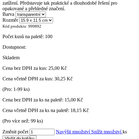
zatížení. Představuje tak praktické a dlouhodobé řešení pro
opakované a přehledné značení.
Barva
Rozměr
Kód produktu:
999892
Počet kusů na paletě:
100
Dostupnost:
Skladem
Cena bez DPH za kus:
25,00 Kč
Cena včetně DPH za kus:
30,25 Kč
(Pro: 1-99 ks)
Cena bez DPH za ks na paletě:
15,00 Kč
Cena včetně DPH za ks na paletě:
18,15 Kč
(Pro více než: 99 ks)
Změnit počet
Navýšit množství
Snížit množství
ks
Vložit do košíku