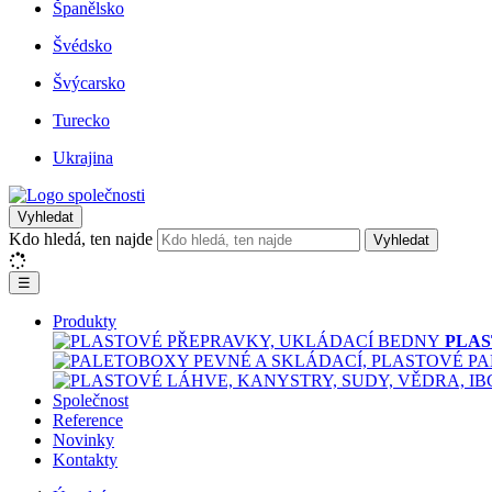
Španělsko
Švédsko
Švýcarsko
Turecko
Ukrajina
Vyhledat
Kdo hledá, ten najde
Vyhledat
☰
Produkty
PLAS
Společnost
Reference
Novinky
Kontakty