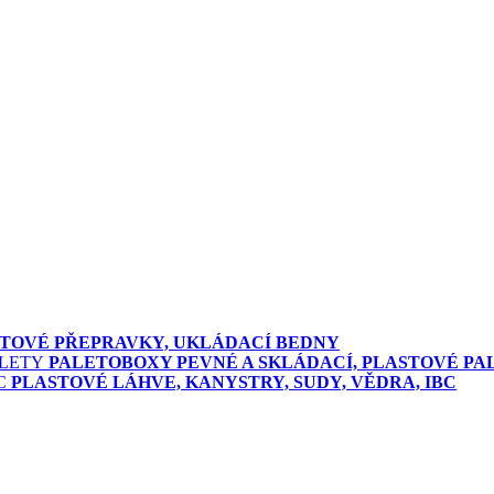
TOVÉ PŘEPRAVKY, UKLÁDACÍ BEDNY
PALETOBOXY PEVNÉ A SKLÁDACÍ, PLASTOVÉ PA
PLASTOVÉ LÁHVE, KANYSTRY, SUDY, VĚDRA, IBC