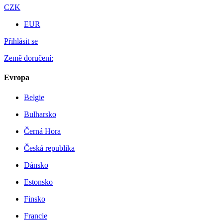
CZK
EUR
Přihlásit se
Země doručení:
Evropa
Belgie
Bulharsko
Černá Hora
Česká republika
Dánsko
Estonsko
Finsko
Francie