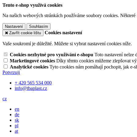
Tento e-shop využívá cookies
Na našich webových stránkách používáme soubory cookies. Některé z n
Nastavení
Souhlasím
Cookies nastavení
Zavřít cookie lištu
Vaše soukromí je důležité. Můžete si vybrat nastavení cookies níže.
Cookies nezbytné pro využívání e-shopu
Toto nastavení nelze 
Marketingové cookies
Díky těmto cookies můžeme zlepšovat výko
Analytické cookies
Tyto cookies nám pomáhají pochopit, jak e-s
Potvrzuji
+ 420 565 534 000
info@tbaplast.cz
cz
en
de
sk
pl
at