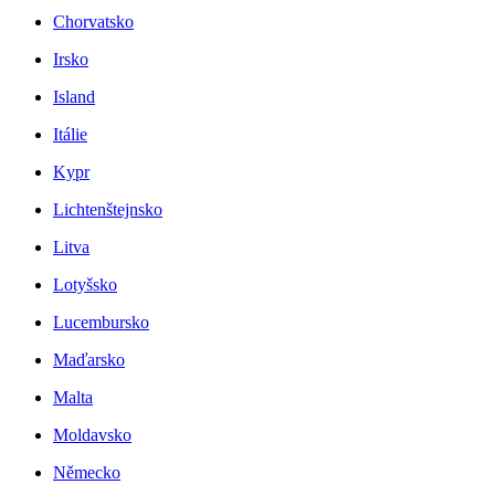
Chorvatsko
Irsko
Island
Itálie
Kypr
Lichtenštejnsko
Litva
Lotyšsko
Lucembursko
Maďarsko
Malta
Moldavsko
Německo