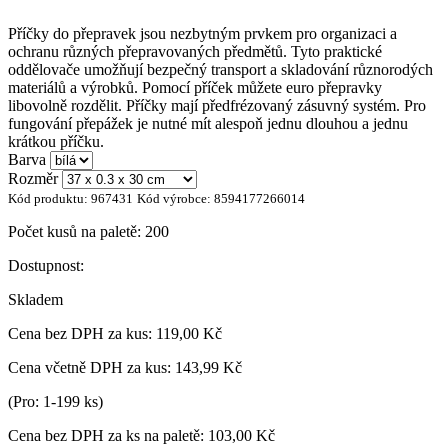
Příčky do přepravek jsou nezbytným prvkem pro organizaci a
ochranu různých přepravovaných předmětů. Tyto praktické
oddělovače umožňují bezpečný transport a skladování různorodých
materiálů a výrobků. Pomocí příček můžete euro přepravky
libovolně rozdělit. Příčky mají předfrézovaný zásuvný systém. Pro
fungování přepážek je nutné mít alespoň jednu dlouhou a jednu
krátkou příčku.
Barva
Rozměr
Kód produktu:
967431
Kód výrobce:
8594177266014
Počet kusů na paletě:
200
Dostupnost:
Skladem
Cena bez DPH za kus:
119,00 Kč
Cena včetně DPH za kus:
143,99 Kč
(Pro: 1-199 ks)
Cena bez DPH za ks na paletě:
103,00 Kč