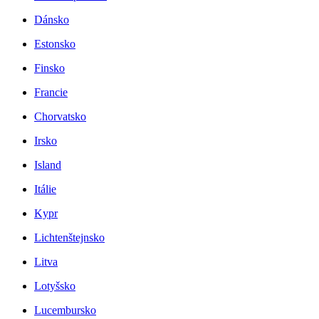
Dánsko
Estonsko
Finsko
Francie
Chorvatsko
Irsko
Island
Itálie
Kypr
Lichtenštejnsko
Litva
Lotyšsko
Lucembursko