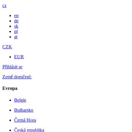
cz
en
de
sk
pl
at
CZK
EUR
Přihlásit se
Země doručení:
Evropa
Belgie
Bulharsko
Černá Hora
Česká republika