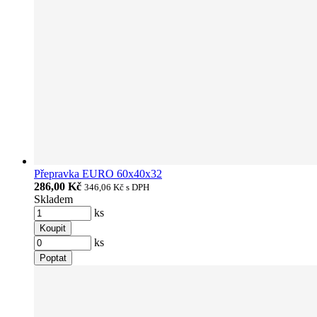
Přepravka EURO 60x40x32
286,00 Kč
346,06 Kč
s DPH
Skladem
ks
Koupit
ks
Poptat