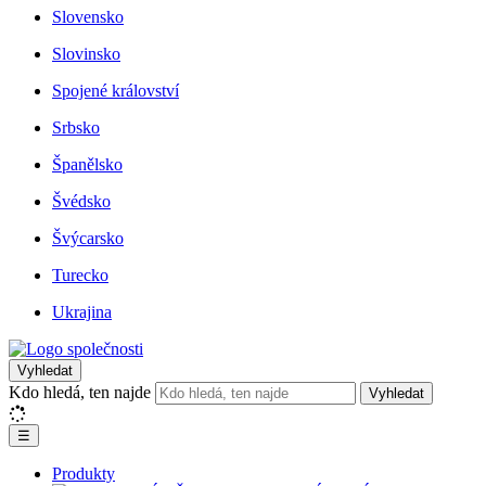
Slovensko
Slovinsko
Spojené království
Srbsko
Španělsko
Švédsko
Švýcarsko
Turecko
Ukrajina
Vyhledat
Kdo hledá, ten najde
Vyhledat
☰
Produkty