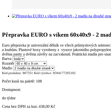
Přepravka EURO s víkem 60x40x9 - 2 madl
Euro přepravka je univerzální dělník ve všech průmyslových sektorec
a louhům. Plastové boxy vyrobeny z vysoce jakostního polypropylenu.
dvěma panty a dvěma závěry na zacvaknutí. Praktická madla pro sna
Barva
Rozměr
Madlo
Kód produktu:
967551
Kód výrobce:
8594177265192
Počet kusů na paletě:
108
Dostupnost:
do týdne
Cena bez DPH za kus:
438,00 Kč