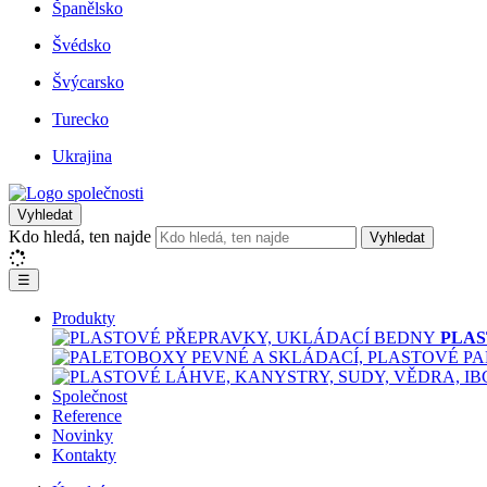
Španělsko
Švédsko
Švýcarsko
Turecko
Ukrajina
Vyhledat
Kdo hledá, ten najde
Vyhledat
☰
Produkty
PLAS
Společnost
Reference
Novinky
Kontakty