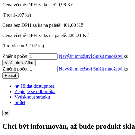
Cena včetně DPH za kus:
529,98 Kč
(Pro: 1-107 ks)
Cena bez DPH za ks na paletě:
401,00 Kč
Cena včetně DPH za ks na paletě:
485,21 Kč
(Pro více než: 107 ks)
Změnit počet
Navýšit množství
Snížit množství
ks
Vložit do košíku
Změnit počet
Navýšit množství
Snížit množství
ks
Poptat
Hlídat dostupnost
Zeptejte se odborníka
Vytisknout stránku
Sdílet
Chci být informován, až bude produkt skl