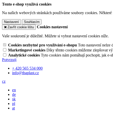
Tento e-shop využívá cookies
Na našich webových stránkách používáme soubory cookies. Některé z n
Nastavení
Souhlasím
Cookies nastavení
Zavřít cookie lištu
Vaše soukromí je důležité. Můžete si vybrat nastavení cookies níže.
Cookies nezbytné pro využívání e-shopu
Toto nastavení nelze 
Marketingové cookies
Díky těmto cookies můžeme zlepšovat výko
Analytické cookies
Tyto cookies nám pomáhají pochopit, jak e-s
Potvrzuji
+ 420 565 534 000
info@tbaplast.cz
cz
en
de
sk
pl
at