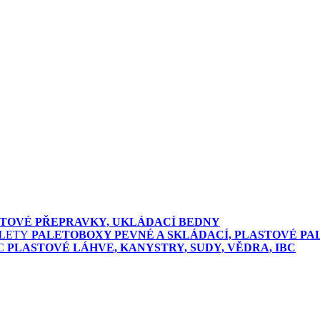
TOVÉ PŘEPRAVKY, UKLÁDACÍ BEDNY
PALETOBOXY PEVNÉ A SKLÁDACÍ, PLASTOVÉ PA
PLASTOVÉ LÁHVE, KANYSTRY, SUDY, VĚDRA, IBC