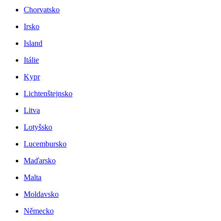
Chorvatsko
Irsko
Island
Itálie
Kypr
Lichtenštejnsko
Litva
Lotyšsko
Lucembursko
Maďarsko
Malta
Moldavsko
Německo