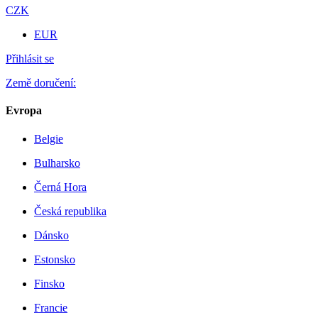
CZK
EUR
Přihlásit se
Země doručení:
Evropa
Belgie
Bulharsko
Černá Hora
Česká republika
Dánsko
Estonsko
Finsko
Francie