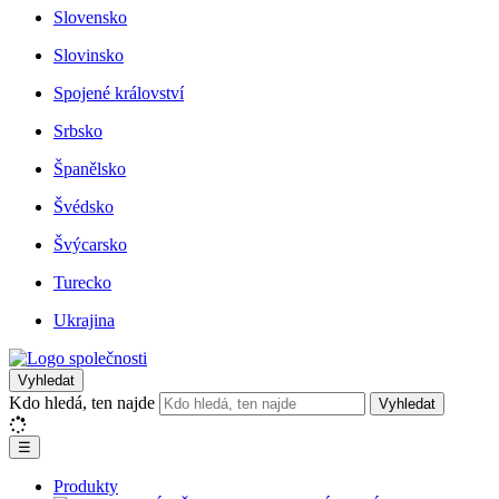
Slovensko
Slovinsko
Spojené království
Srbsko
Španělsko
Švédsko
Švýcarsko
Turecko
Ukrajina
Vyhledat
Kdo hledá, ten najde
Vyhledat
☰
Produkty