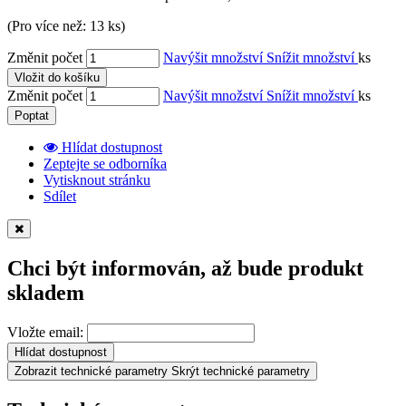
(Pro více než: 13 ks)
Změnit počet
Navýšit množství
Snížit množství
ks
Vložit do košíku
Změnit počet
Navýšit množství
Snížit množství
ks
Poptat
Hlídat dostupnost
Zeptejte se odborníka
Vytisknout stránku
Sdílet
Chci být informován, až bude produkt
skladem
Vložte email:
Hlídat dostupnost
Zobrazit technické parametry
Skrýt technické parametry