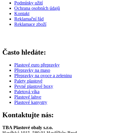
Podmínky užití
Ochrana osobních údajů
Kontakt
Reklamační řád
Reklamace zboží
Často hledáte:
Plastové euro přepravky
Přepravky na maso
Přepravky na ovoce a zeleninu
Palety plastové
Pevné plastové boxy
Paletová víka
Plastové lahve
Plastové kanystry
Kontaktujte nás:
TBA Plastové obaly s.r.o.
Havířská 1015, 580 01 Havlíčkův Brod