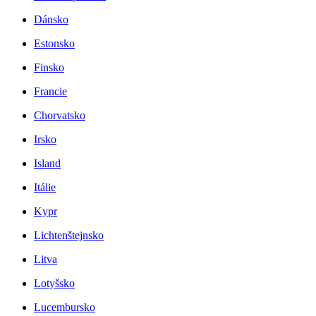
Dánsko
Estonsko
Finsko
Francie
Chorvatsko
Irsko
Island
Itálie
Kypr
Lichtenštejnsko
Litva
Lotyšsko
Lucembursko