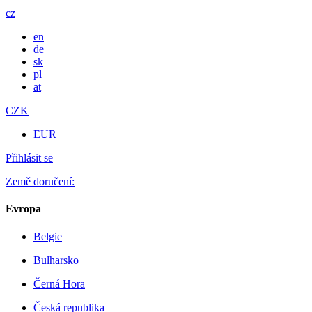
cz
en
de
sk
pl
at
CZK
EUR
Přihlásit se
Země doručení:
Evropa
Belgie
Bulharsko
Černá Hora
Česká republika