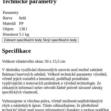
Technické parametry
Parametry
Barva
šedá
Materiál
PP
Objem
138 l
Hmotnost
5.1 kg
Zobrazit specifikační body
Skrýt specifikační body
Specifikace
Velikost vkladového okna: 50 x 15,5 cm
V důsledku využívání různorodých surovin není možné zabránit
fluktuaci barevných odstínů. Veškeré technické parametry výrobků,
včetně jejich rozměrů a hmotností, podléhají proměnám
vyplývajícím z testovacích podmínek a výrobní technologie. Ze
získaných informací nelze odvodit žádné právně závazné záruky
specifických vlastností.
Vyhrazujeme si všechna práva, včetně možnosti nepředvídaných
chyb a následných úprav. Tímto zdůrazňujeme, že předložené
technické údaje mají pouze informativní charakter a mohou podléhat