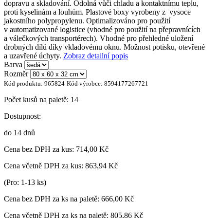
dopravu a skladování. Odolná vůči chladu a kontaktnímu teplu,
proti kyselinám a louhům. Plastové boxy vyrobeny z vysoce
jakostního polypropylenu. Optimalizováno pro použití
v automatizované logistice (vhodné pro použití na přepravnících
a válečkových transportérech). Vhodné pro přehledné uložení
drobných dílů díky vkladovému oknu. Možnost potisku, otevřené
a uzavřené úchyty.
Zobraz detailní popis
Barva
Rozměr
Kód produktu:
965824
Kód výrobce:
8594177267721
Počet kusů na paletě:
14
Dostupnost:
do 14 dnů
Cena bez DPH za kus:
714,00 Kč
Cena včetně DPH za kus:
863,94 Kč
(Pro: 1-13 ks)
Cena bez DPH za ks na paletě:
666,00 Kč
Cena včetně DPH za ks na paletě:
805,86 Kč