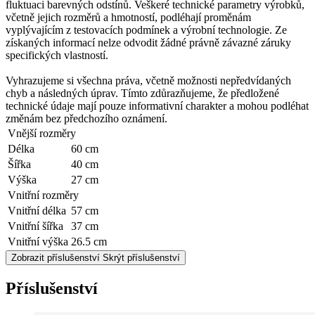
fluktuaci barevných odstínů. Veškeré technické parametry výrobků,
včetně jejich rozměrů a hmotností, podléhají proměnám
vyplývajícím z testovacích podmínek a výrobní technologie. Ze
získaných informací nelze odvodit žádné právně závazné záruky
specifických vlastností.
Vyhrazujeme si všechna práva, včetně možnosti nepředvídaných
chyb a následných úprav. Tímto zdůrazňujeme, že předložené
technické údaje mají pouze informativní charakter a mohou podléhat
změnám bez předchozího oznámení.
Vnější rozměry
Délka
60 cm
Šířka
40 cm
Výška
27 cm
Vnitřní rozměry
Vnitřní délka
57 cm
Vnitřní šířka
37 cm
Vnitřní výška
26.5 cm
Zobrazit příslušenství
Skrýt příslušenství
Příslušenství