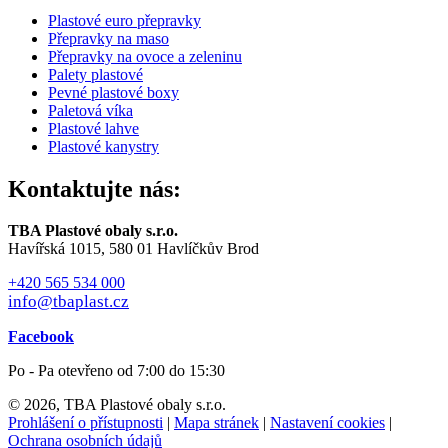
Plastové euro přepravky
Přepravky na maso
Přepravky na ovoce a zeleninu
Palety plastové
Pevné plastové boxy
Paletová víka
Plastové lahve
Plastové kanystry
Kontaktujte nás:
TBA Plastové obaly s.r.o.
Havířská 1015, 580 01 Havlíčkův Brod
+420 565 534 000
info@tbaplast.cz
Facebook
Po - Pa otevřeno od 7:00 do 15:30
© 2026, TBA Plastové obaly s.r.o.
Prohlášení o přístupnosti
|
Mapa stránek
|
Nastavení cookies
|
Ochrana osobních údajů