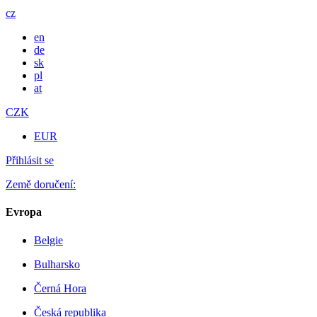
cz
en
de
sk
pl
at
CZK
EUR
Přihlásit se
Země doručení:
Evropa
Belgie
Bulharsko
Černá Hora
Česká republika