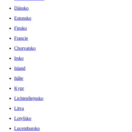
Dánsko
Estonsko
Finsko
Francie
Chorvatsko
Irsko
Island
Itálie
Kypr
Lichtenštejnsko
Litva
Lotyšsko
Lucembursko