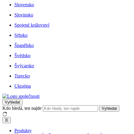
Slovensko
Slovinsko
Spojené království
Srbsko
Španělsko
Švédsko
Švýcarsko
Turecko
Ukrajina
Vyhledat
Kdo hledá, ten najde
Vyhledat
☰
Produkty