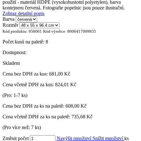
použití - materiál HDPE (vysokohustotní polyetylen), barva
kontejneru červená. Fotografie popelnic jsou pouze ilustrační.
Zobraz detailní popis
Barva
Rozměr
Kód produktu:
958001
Kód výrobce:
8006417009935
Počet kusů na paletě:
8
Dostupnost:
Skladem
Cena bez DPH za kus:
681,00 Kč
Cena včetně DPH za kus:
824,01 Kč
(Pro: 1-7 ks)
Cena bez DPH za ks na paletě:
608,00 Kč
Cena včetně DPH za ks na paletě:
735,68 Kč
(Pro více než: 7 ks)
Změnit počet
Navýšit množství
Snížit množství
ks