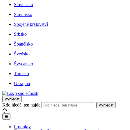
Slovensko
Slovinsko
Spojené království
Srbsko
Španělsko
Švédsko
Švýcarsko
Turecko
Ukrajina
Vyhledat
Kdo hledá, ten najde
Vyhledat
☰
Produkty