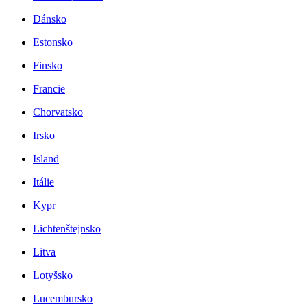
Dánsko
Estonsko
Finsko
Francie
Chorvatsko
Irsko
Island
Itálie
Kypr
Lichtenštejnsko
Litva
Lotyšsko
Lucembursko