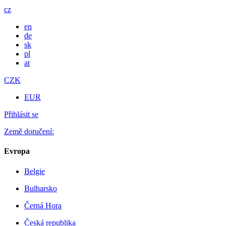
cz
en
de
sk
pl
at
CZK
EUR
Přihlásit se
Země doručení:
Evropa
Belgie
Bulharsko
Černá Hora
Česká republika