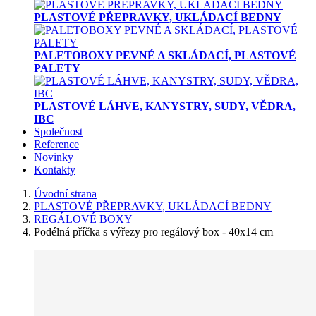
PLASTOVÉ PŘEPRAVKY, UKLÁDACÍ BEDNY
PALETOBOXY PEVNÉ A SKLÁDACÍ, PLASTOVÉ
PALETY
PLASTOVÉ LÁHVE, KANYSTRY, SUDY, VĚDRA,
IBC
Společnost
Reference
Novinky
Kontakty
Úvodní strana
PLASTOVÉ PŘEPRAVKY, UKLÁDACÍ BEDNY
REGÁLOVÉ BOXY
Podélná příčka s výřezy pro regálový box - 40x14 cm