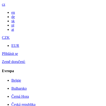
cz
en
de
sk
pl
at
CZK
EUR
Přihlásit se
Země doručení:
Evropa
Belgie
Bulharsko
Černá Hora
Česká republika