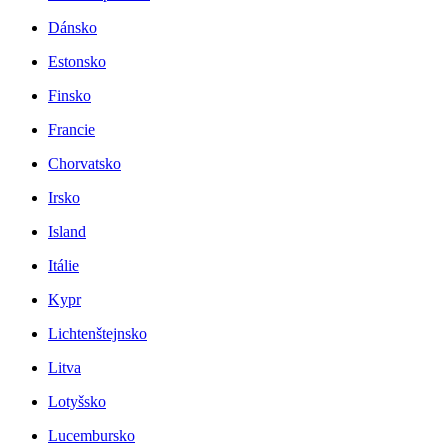
Dánsko
Estonsko
Finsko
Francie
Chorvatsko
Irsko
Island
Itálie
Kypr
Lichtenštejnsko
Litva
Lotyšsko
Lucembursko