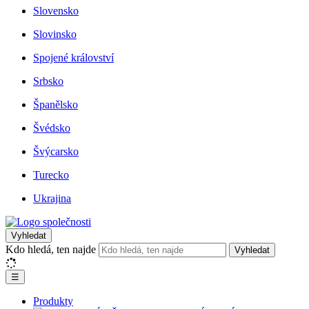
Slovensko
Slovinsko
Spojené království
Srbsko
Španělsko
Švédsko
Švýcarsko
Turecko
Ukrajina
Vyhledat
Kdo hledá, ten najde
Vyhledat
☰
Produkty