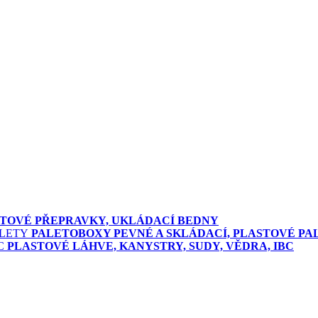
TOVÉ PŘEPRAVKY, UKLÁDACÍ BEDNY
PALETOBOXY PEVNÉ A SKLÁDACÍ, PLASTOVÉ PA
PLASTOVÉ LÁHVE, KANYSTRY, SUDY, VĚDRA, IBC