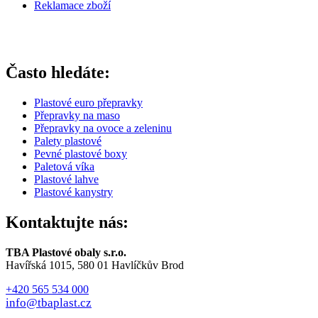
Reklamace zboží
Často hledáte:
Plastové euro přepravky
Přepravky na maso
Přepravky na ovoce a zeleninu
Palety plastové
Pevné plastové boxy
Paletová víka
Plastové lahve
Plastové kanystry
Kontaktujte nás:
TBA Plastové obaly s.r.o.
Havířská 1015, 580 01 Havlíčkův Brod
+420 565 534 000
info@tbaplast.cz