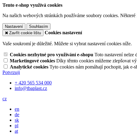
Tento e-shop využívá cookies
Na našich webových stránkách používáme soubory cookies. Některé z n
Nastavení
Souhlasím
Cookies nastavení
Zavřít cookie lištu
Vaše soukromí je důležité. Můžete si vybrat nastavení cookies níže.
Cookies nezbytné pro využívání e-shopu
Toto nastavení nelze 
Marketingové cookies
Díky těmto cookies můžeme zlepšovat výko
Analytické cookies
Tyto cookies nám pomáhají pochopit, jak e-s
Potvrzuji
+ 420 565 534 000
info@tbaplast.cz
cz
en
de
sk
pl
at