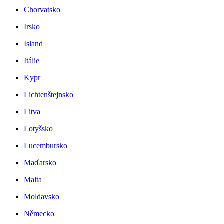
Chorvatsko
Irsko
Island
Itálie
Kypr
Lichtenštejnsko
Litva
Lotyšsko
Lucembursko
Maďarsko
Malta
Moldavsko
Německo