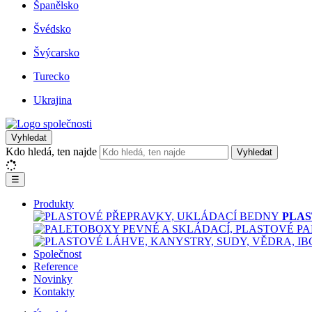
Španělsko
Švédsko
Švýcarsko
Turecko
Ukrajina
Vyhledat
Kdo hledá, ten najde
Vyhledat
☰
Produkty
PLAS
Společnost
Reference
Novinky
Kontakty