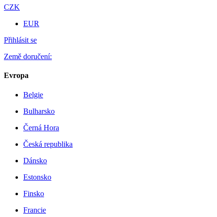
CZK
EUR
Přihlásit se
Země doručení:
Evropa
Belgie
Bulharsko
Černá Hora
Česká republika
Dánsko
Estonsko
Finsko
Francie