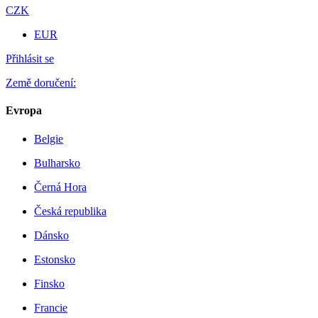
CZK
EUR
Přihlásit se
Země doručení:
Evropa
Belgie
Bulharsko
Černá Hora
Česká republika
Dánsko
Estonsko
Finsko
Francie