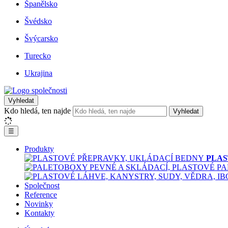
Španělsko
Švédsko
Švýcarsko
Turecko
Ukrajina
Vyhledat
Kdo hledá, ten najde
Vyhledat
☰
Produkty
PLAS
Společnost
Reference
Novinky
Kontakty