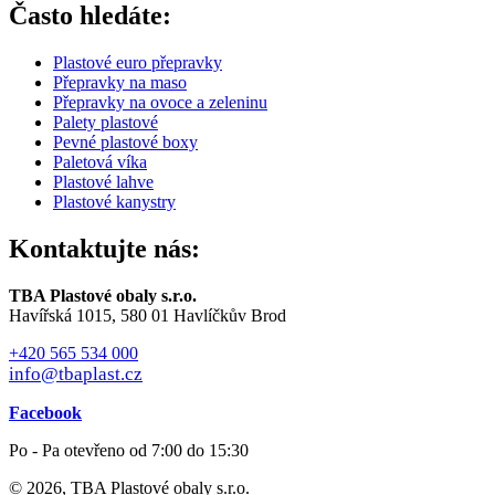
Často hledáte:
Plastové euro přepravky
Přepravky na maso
Přepravky na ovoce a zeleninu
Palety plastové
Pevné plastové boxy
Paletová víka
Plastové lahve
Plastové kanystry
Kontaktujte nás:
TBA Plastové obaly s.r.o.
Havířská 1015, 580 01 Havlíčkův Brod
+420 565 534 000
info@tbaplast.cz
Facebook
Po - Pa otevřeno od 7:00 do 15:30
© 2026, TBA Plastové obaly s.r.o.