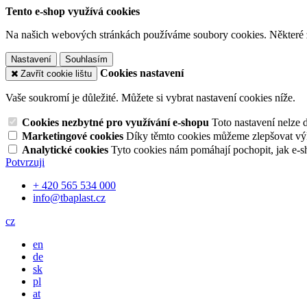
Tento e-shop využívá cookies
Na našich webových stránkách používáme soubory cookies. Některé z n
Nastavení
Souhlasím
Cookies nastavení
Zavřít cookie lištu
Vaše soukromí je důležité. Můžete si vybrat nastavení cookies níže.
Cookies nezbytné pro využívání e-shopu
Toto nastavení nelze 
Marketingové cookies
Díky těmto cookies můžeme zlepšovat výko
Analytické cookies
Tyto cookies nám pomáhají pochopit, jak e-s
Potvrzuji
+ 420 565 534 000
info@tbaplast.cz
cz
en
de
sk
pl
at