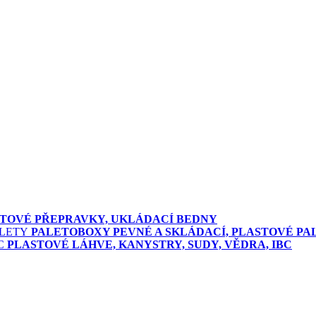
TOVÉ PŘEPRAVKY, UKLÁDACÍ BEDNY
PALETOBOXY PEVNÉ A SKLÁDACÍ, PLASTOVÉ PA
PLASTOVÉ LÁHVE, KANYSTRY, SUDY, VĚDRA, IBC