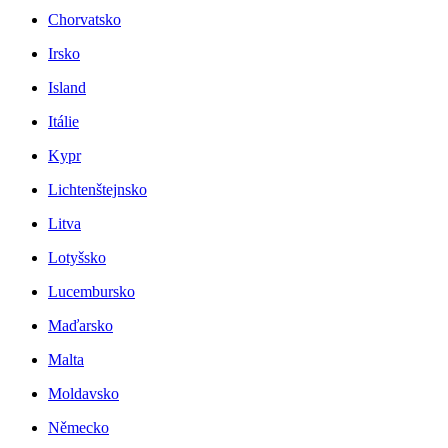
Chorvatsko
Irsko
Island
Itálie
Kypr
Lichtenštejnsko
Litva
Lotyšsko
Lucembursko
Maďarsko
Malta
Moldavsko
Německo