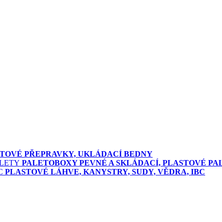
TOVÉ PŘEPRAVKY, UKLÁDACÍ BEDNY
PALETOBOXY PEVNÉ A SKLÁDACÍ, PLASTOVÉ PA
PLASTOVÉ LÁHVE, KANYSTRY, SUDY, VĚDRA, IBC