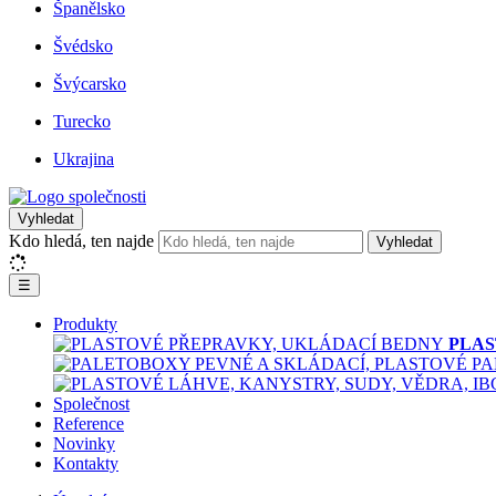
Španělsko
Švédsko
Švýcarsko
Turecko
Ukrajina
Vyhledat
Kdo hledá, ten najde
Vyhledat
☰
Produkty
PLAS
Společnost
Reference
Novinky
Kontakty