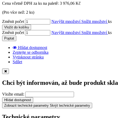
Cena včetně DPH za ks na paletě:
3 976,06 Kč
(Pro více než: 2 ks)
Změnit počet
Navýšit množství
Snížit množství
ks
Vložit do košíku
Změnit počet
Navýšit množství
Snížit množství
ks
Poptat
Hlídat dostupnost
Zeptejte se odborníka
Vytisknout stránku
Sdílet
Chci být informován, až bude produkt skl
Vložte email:
Hlídat dostupnost
Zobrazit technické parametry
Skrýt technické parametry
Technické parametry