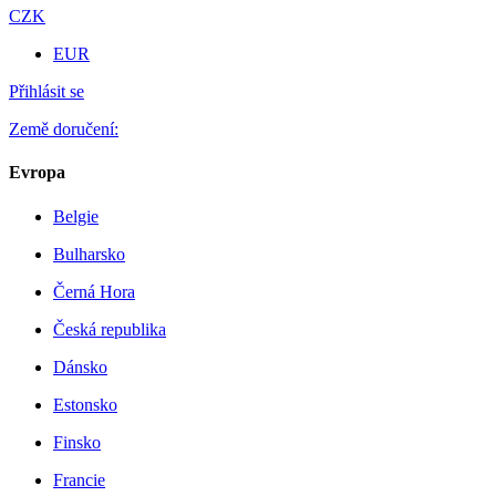
CZK
EUR
Přihlásit se
Země doručení:
Evropa
Belgie
Bulharsko
Černá Hora
Česká republika
Dánsko
Estonsko
Finsko
Francie