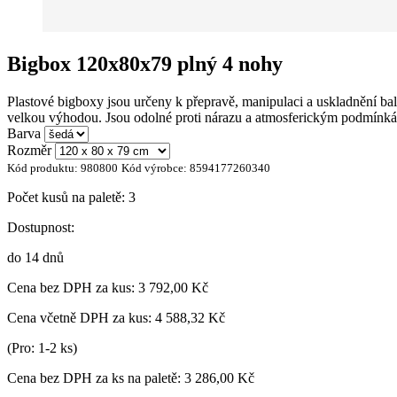
Bigbox 120x80x79 plný 4 nohy
Plastové bigboxy jsou určeny k přepravě, manipulaci a uskladnění ba
velkou výhodou. Jsou odolné proti nárazu a atmosferickým podmínkám
Barva
Rozměr
Kód produktu:
980800
Kód výrobce:
8594177260340
Počet kusů na paletě:
3
Dostupnost:
do 14 dnů
Cena bez DPH za kus:
3 792,00 Kč
Cena včetně DPH za kus:
4 588,32 Kč
(Pro: 1-2 ks)
Cena bez DPH za ks na paletě:
3 286,00 Kč