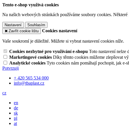
Tento e-shop využívá cookies
Na našich webových stránkách používáme soubory cookies. Některé z n
Nastavení
Souhlasím
Cookies nastavení
Zavřít cookie lištu
Vaše soukromí je důležité. Můžete si vybrat nastavení cookies níže.
Cookies nezbytné pro využívání e-shopu
Toto nastavení nelze 
Marketingové cookies
Díky těmto cookies můžeme zlepšovat výko
Analytické cookies
Tyto cookies nám pomáhají pochopit, jak e-s
Potvrzuji
+ 420 565 534 000
info@tbaplast.cz
cz
en
de
sk
pl
at