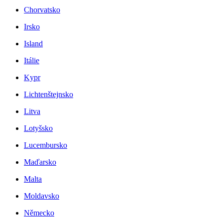
Chorvatsko
Irsko
Island
Itálie
Kypr
Lichtenštejnsko
Litva
Lotyšsko
Lucembursko
Maďarsko
Malta
Moldavsko
Německo