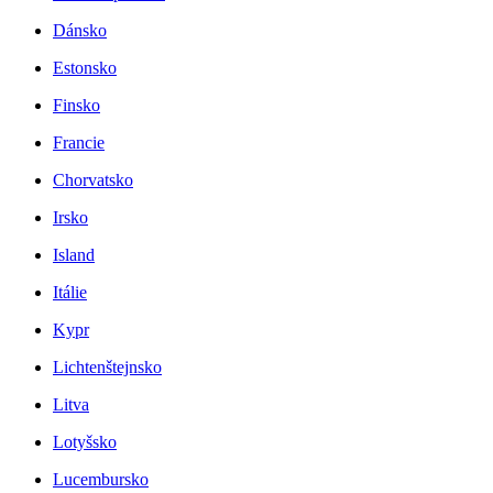
Dánsko
Estonsko
Finsko
Francie
Chorvatsko
Irsko
Island
Itálie
Kypr
Lichtenštejnsko
Litva
Lotyšsko
Lucembursko