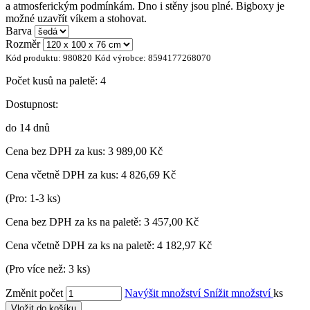
a atmosferickým podmínkám. Dno i stěny jsou plné. Bigboxy je
možné uzavřít víkem a stohovat.
Barva
Rozměr
Kód produktu:
980820
Kód výrobce:
8594177268070
Počet kusů na paletě:
4
Dostupnost:
do 14 dnů
Cena bez DPH za kus:
3 989,00 Kč
Cena včetně DPH za kus:
4 826,69 Kč
(Pro: 1-3 ks)
Cena bez DPH za ks na paletě:
3 457,00 Kč
Cena včetně DPH za ks na paletě:
4 182,97 Kč
(Pro více než: 3 ks)
Změnit počet
Navýšit množství
Snížit množství
ks
Vložit do košíku