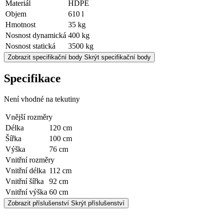
Materiál
HDPE
Objem
610 l
Hmotnost
35 kg
Nosnost dynamická
400 kg
Nosnost statická
3500 kg
Zobrazit specifikační body
Skrýt specifikační body
Specifikace
Není vhodné na tekutiny
Vnější rozměry
Délka
120 cm
Šířka
100 cm
Výška
76 cm
Vnitřní rozměry
Vnitřní délka
112 cm
Vnitřní šířka
92 cm
Vnitřní výška
60 cm
Zobrazit příslušenství
Skrýt příslušenství