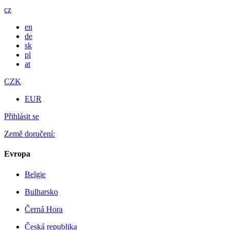
cz
en
de
sk
pl
at
CZK
EUR
Přihlásit se
Země doručení:
Evropa
Belgie
Bulharsko
Černá Hora
Česká republika