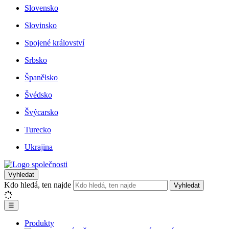
Slovensko
Slovinsko
Spojené království
Srbsko
Španělsko
Švédsko
Švýcarsko
Turecko
Ukrajina
Vyhledat
Kdo hledá, ten najde
Vyhledat
☰
Produkty