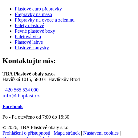
Plastové euro přepravky
Přepravky na maso
Přepravky na ovoce a zeleninu
Palety plastové
Pevné plastové boxy
Paletová víka
Plastové lahve
Plastové kanystry
Kontaktujte nás:
TBA Plastové obaly s.r.o.
Havířská 1015, 580 01 Havlíčkův Brod
+420 565 534 000
info@tbaplast.cz
Facebook
Po - Pa otevřeno od 7:00 do 15:30
© 2026, TBA Plastové obaly s.r.o.
Prohlášení o přístupnosti
|
Mapa stránek
|
Nastavení cookies
|